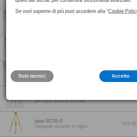
quelli dei social, per consentire funzionalità avanzate.
Descrizione
Se vuoi saperne di più puoi accedere alla "
Cookie Polic
GDF323 Basamento senza piombo ottico
330,0
nera
GDF322 PRO Basamento Leica con
piombo ottico
525,0
Per strumenti con elevata precisione
angolare
GDF321 PRO Basamento Leica senza
piombo ottico
350,0
Solo tecnici
Per strumenti con elevata precisione
Accetto
angolare
GST80 Treppiede Leggero
1.670,0
per Laser Scanner RTC360
Leica GST20-9
415,0
Treppiede pesante in legno