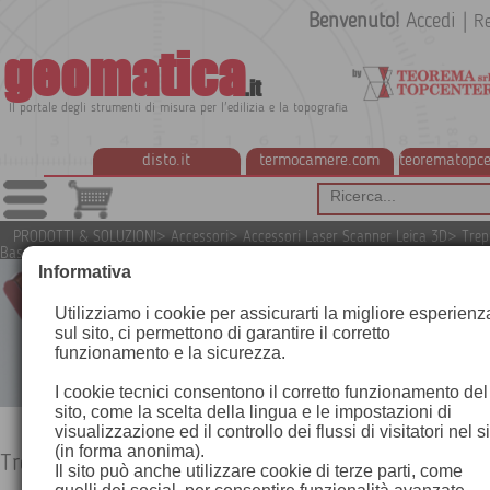
Benvenuto!
Accedi
|
Re
geomatica
.it
Il portale degli strumenti di misura per l'edilizia e la topografia
disto.it
termocamere.com
teorematopce
PRODOTTI & SOLUZIONI
>
Accessori
>
Accessori Laser Scanner Leica 3D
>
Trep
Basamenti
Informativa
Utilizziamo i cookie per assicurarti la migliore esperienz
sul sito, ci permettono di garantire il corretto
funzionamento e la sicurezza.
I cookie tecnici consentono il corretto funzionamento del
sito, come la scelta della lingua e le impostazioni di
visualizzazione ed il controllo dei flussi di visitatori nel s
(in forma anonima).
Treppiedi e Basamenti
Il sito può anche utilizzare cookie di terze parti, come