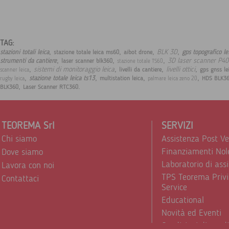
TAG:
,
,
,
,
BLK 3D
stazioni totali leica
gps topografico l
stazione totale leica ms60
aibot drone
,
,
,
3D laser scanner P40
strumenti da cantiere
laser scanner blk360
stazione totale TS60
,
,
,
,
sistemi di monitoraggio leica
livelli ottici
livelli da cantiere
gps gnss le
scanner leica
,
,
,
,
stazione totale leica ts13
multistation leica
HDS BLK3
rugby leica
palmare leica zeno 20
,
.
BLK360
Laser Scanner RTC360
TEOREMA Srl
SERVIZI
Chi siamo
Assistenza Post V
Finanziamenti Nol
Dove siamo
Laboratorio di ass
Lavora con noi
TPS Teorema Privi
Contattaci
Service
Educational
Novità ed Eventi
Condizioni di vend