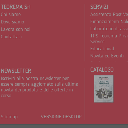
TEOREMA Srl
SERVIZI
Chi siamo
Assistenza Post V
Finanziamenti Nol
Dove siamo
Laboratorio di ass
Lavora con noi
TPS Teorema Privi
Contattaci
Service
Educational
Novità ed Eventi
Condizioni di vend
CATALOGO
Trattamento dei d
NEWSLETTER
Iscriviti alla nostra newsletter per
essere sempre aggiornato sulle ultime
novità dei prodotti e delle offerte in
corso
Sitemap
VERSIONE DESKTOP
Powere