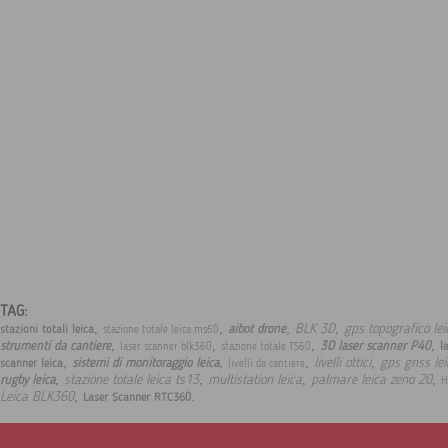
TAG:
,
,
,
,
BLK 3D
gps topografico le
aibot drone
stazioni totali leica
stazione totale leica ms60
,
,
,
,
strumenti da cantiere
3D laser scanner P40
l
laser scanner blk360
stazione totale TS60
,
,
,
,
livelli ottici
gps gnss le
sistemi di monitoraggio leica
scanner leica
livelli da cantiere
,
,
,
,
stazione totale leica ts13
multistation leica
palmare leica zeno 20
rugby leica
H
,
.
Leica BLK360
Laser Scanner RTC360