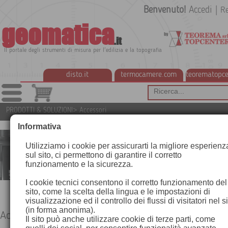
Benvenuto!
Accedi
|
Re
geomatica
.it
Il portale degli strumenti di misura per l'edilizia e la topografia
disto.it
termocamere.com
teorematopce
PRODOTTI & SOLUZIONI
>
Accessori
Informativa
Utilizziamo i cookie per assicurarti la migliore esperienz
sul sito, ci permettono di garantire il corretto
funzionamento e la sicurezza.
I cookie tecnici consentono il corretto funzionamento del
sito, come la scelta della lingua e le impostazioni di
visualizzazione ed il controllo dei flussi di visitatori nel s
(in forma anonima).
Accessori
Il sito può anche utilizzare cookie di terze parti, come