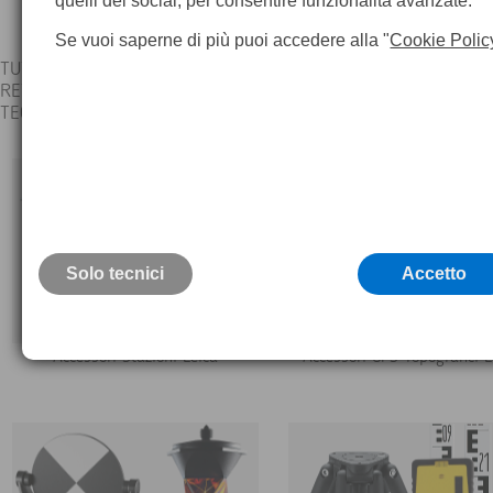
quelli dei social, per consentire funzionalità avanzate.
Se vuoi saperne di più puoi accedere alla "
Cookie Polic
TUTTI GLI ACCESSORI LEICA SONO CONTROLLATI SINGOLARME
RETTIFICATI E CALIBRATI, CERTIFICATI PRESSO IL LABORATOR
TEOREMA, GARANZIA 24 MESI
Solo tecnici
Accetto
Accessori Stazioni Leica
Accessori GPS Topografici L