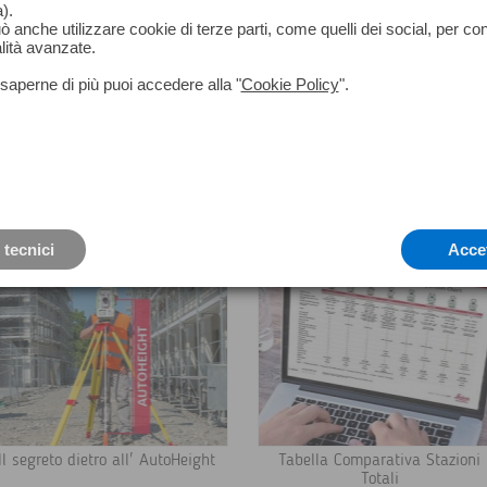
).
può anche utilizzare cookie di terze parti, come quelli dei social, per co
lità avanzate.
saperne di più puoi accedere alla "
Cookie Policy
".
Stazioni Totali Robotizzate
Stazioni Totali Manuali
 tecnici
Acce
Il segreto dietro all' AutoHeight
Tabella Comparativa Stazioni
Totali