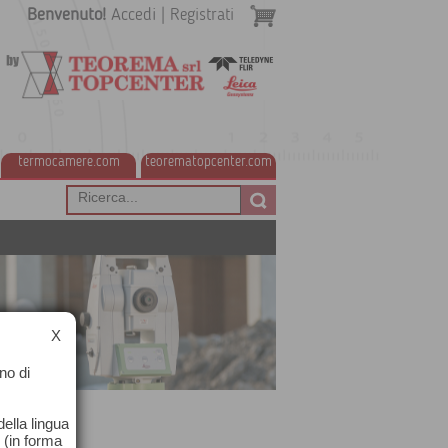
Benvenuto!
Accedi
|
Registrati
termocamere.com
teorematopcenter.com
X
no di
ella lingua
o (in forma