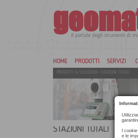
geoma
Il portale degli strumenti di mi
HOME
PRODOTTI
SERVIZI
C
PRODOTTI & SOLUZIONI
>
STAZIONI TOTALI
Informat
Utilizzi
garantir
STAZIONI TOTALI
I cookie
e le impo