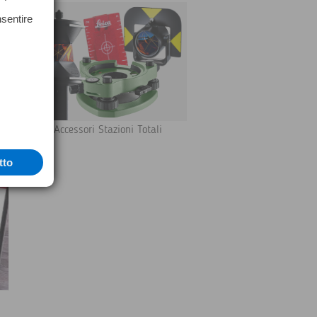
nsentire
Accessori Stazioni Totali
tto