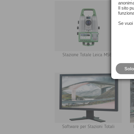
anonima
Il sito 
funziona
Se vuoi 
Stazione Totale Leica MS60
Solo
Software per Stazioni Totali