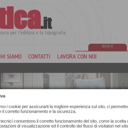
tica
.it
sura per l'edilizia e la topografia
disto.it
HI SIAMO
CONTATTI
LAVORA CON NOI
iva
amo i cookie per assicurarti la migliore esperienza sul sito, ci permetto
e il corretto funzionamento e la sicurezza.
 tecnici consentono il corretto funzionamento del sito, come la scelta d
stazioni di visualizzazione ed il controllo dei flussi di visitatori nel sit