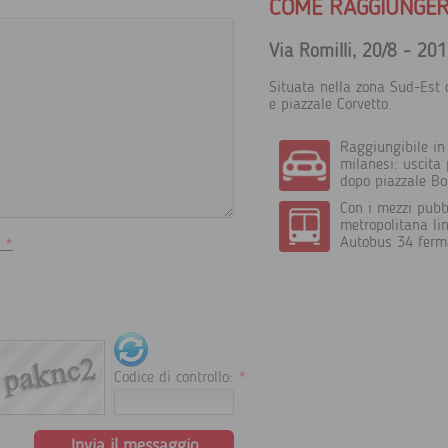
COME RAGGIUNGER
Via Romilli, 20/8 - 20
Situata nella zona Sud-Est d
e piazzale Corvetto.
Raggiungibile in
milanesi: uscita
dopo piazzale Bo
Con i mezzi pubbl
metropolitana lin
Autobus 34 ferm
i
*
i
Codice di controllo:
*
Invia il messaggio