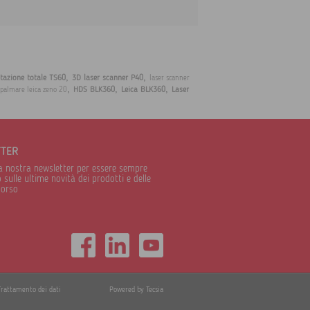
,
,
tazione totale TS60
3D laser scanner P40
laser scanner
,
,
,
HDS BLK360
Leica BLK360
Laser
palmare leica zeno 20
TTER
alla nostra newsletter per essere sempre
sulle ultime novità dei prodotti e delle
corso
Trattamento dei dati
Powered by Tecsia