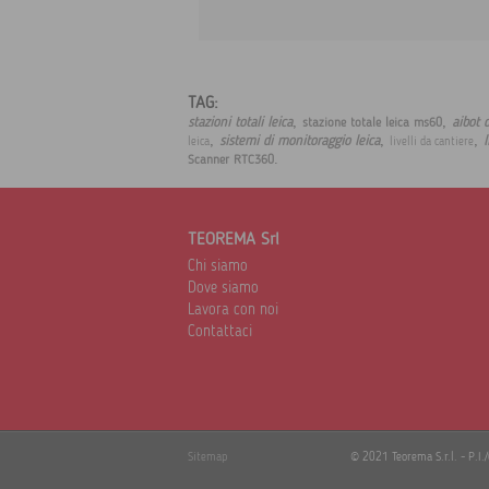
TAG:
,
,
stazioni totali leica
aibot 
stazione totale leica ms60
,
,
,
sistemi di monitoraggio leica
l
leica
livelli da cantiere
.
Scanner RTC360
TEOREMA Srl
Chi siamo
Dove siamo
Lavora con noi
Contattaci
Sitemap
© 2021 Teorema S.r.l. - P.