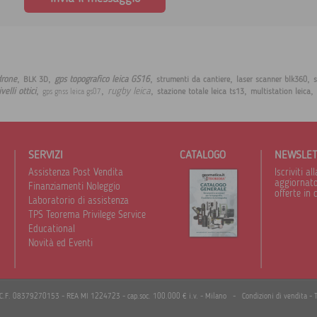
,
,
,
,
,
drone
gps topografico leica GS16
BLK 3D
strumenti da cantiere
laser scanner blk360
s
,
,
,
,
,
rugby leica
ivelli ottici
stazione totale leica ts13
multistation leica
gps gnss leica gs07
SERVIZI
CATALOGO
NEWSLE
Assistenza Post Vendita
Iscriviti 
aggiornato 
Finanziamenti Noleggio
offerte in 
Laboratorio di assistenza
TPS Teorema Privilege Service
Educational
Novità ed Eventi
I./C.F. 08379270153 - REA MI 1224723 - cap.soc. 100.000 € i.v. - Milano -
Condizioni di vendita
-