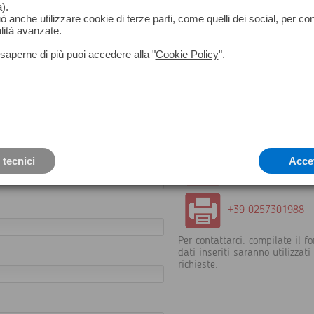
).
può anche utilizzare cookie di terze parti, come quelli dei social, per co
lità avanzate.
saperne di più puoi accedere alla "
Cookie Policy
".
+39 02 5398739
 tecnici
Acce
info@geomatica.it
+39 0257301988
Per contattarci: compilate il fo
dati inseriti saranno utilizzat
richieste.