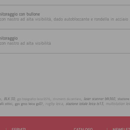
itoraggio con bullone
con nastro ad alta visibilità, dado autobloccante e rondella in acciaio
itoraggio
on nastro ad alta visibilità
,
,
,
,
,
BLK 3D
laser scanner blk360
stazione
e
gps topografico leica GS16
strumenti da cantiere
,
,
,
,
rugby leica
multistation lei
stazione totale leica ts13
elli ottici
gps gnss leica gs07