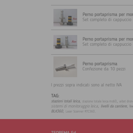
Perno portaprisma per mon
Set completo di cappuccio 
Perno portaprisma per mon
Set completo di cappuccio c
Perno portaprisma
Confezione da 10 pezzi
I prezzi sopra indicati sono al netto IVA
TAG:
,
,
stazioni totali leica
stazione totale leica ms60
aibot dron
,
,
sistemi di monitoraggio leica
livelli da cantiere
liv
,
.
BLK360
Laser Scanner RTC360