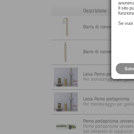
anonima
Il sito 
Descrizione
funziona
Se vuoi 
Barra di convergenza in a
Barre di convergenza in a
Solo
Leica Perno portaprisma
Per monitoraggio per gall
Leica Perno portaprisma
Per monitoraggio per gall
Perno portaprisma univers
Perno portaprisma univers
Set completo di cappuccio c