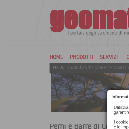
geoma
Il portale degli strumenti di mi
HOME
PRODOTTI
SERVIZI
C
PRODOTTI & SOLUZIONI
>
Accessori
>
Accessori
Informat
Utilizzi
garantir
I cookie
Perni e Barre di Converg
e le impo