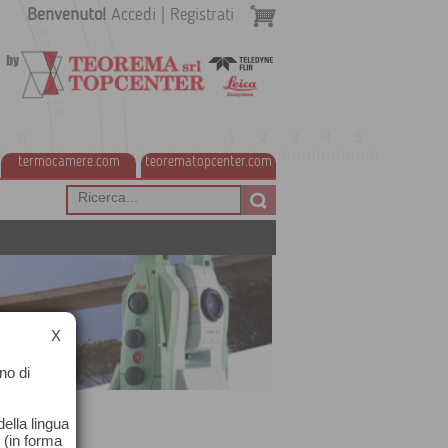
Benvenuto!
Accedi
|
Registrati
termocamere.com
teorematopcenter.com
X
no di
ella lingua
o (in forma