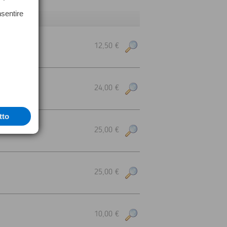
nsentire
12,50 €
24,00 €
tto
25,00 €
25,00 €
10,00 €