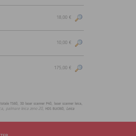
18,00 €
10,00 €
175,00 €
,
,
,
 totale TS60
3D laser scanner P40
laser scanner leica
,
,
,
ca
palmare leica zeno 20
Leica
HDS BLK360