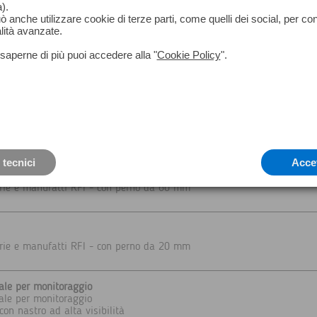
).
può anche utilizzare cookie di terze parti, come quelli dei social, per co
lità avanzate.
saperne di più puoi accedere alla "
Cookie Policy
".
cciaio con attacco a vite, lunghezza 220 mm Diametro: 23 mm
cciaio con attacco a piolo, lunghezza 250 mm Diametro 22 mm
 tecnici
Acce
erie e manufatti RFI - con perno da 60 mm
erie e manufatti RFI - con perno da 20 mm
ale per monitoraggio
ale per monitoraggio
on nastro ad alta visibilità