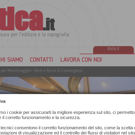
tica
.it
sura per l'edilizia e la topografia
disto.it
HI SIAMO
CONTATTI
LAVORA CON NOI
 per Monitoraggio
>
Perni e Barre di Convergenza
iva
amo i cookie per assicurarti la migliore esperienza sul sito, ci permetto
e il corretto funzionamento e la sicurezza.
 tecnici consentono il corretto funzionamento del sito, come la scelta d
enza
stazioni di visualizzazione ed il controllo dei flussi di visitatori nel sit