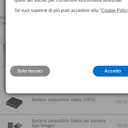
quelli dei social, per consentire funzionalità avanzate.
Se vuoi saperne di più puoi accedere alla "
Cookie Polic
BATTERIE COMPATIBILI - SOKKIA - TOPCON - NIKON - PENTAX 
TRIMBLE
Descrizione
GEB187 Batteria compatibile Leica con
caricatore
350,0
Batteria inseribile ricaricabile NiMH 12V /
9Ah
Solo tecnici
Accetto
Batteria compatibile sokkia BDC46
130,0
Tecnologia a ioni di litio Li-Ion.
Batteria compatibile sokkia SDR33
100,0
Batteria compatibile Sokkia per palmare
tipo 'Allegro'
90,0