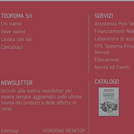
TEOREMA Srl
SERVIZI
Chi siamo
Assistenza Post V
Finanziamenti Nol
Dove siamo
Laboratorio di ass
Lavora con noi
TPS Teorema Privi
Contattaci
Service
Educational
Novità ed Eventi
Condizioni di vend
CATALOGO
Trattamento dei d
NEWSLETTER
Iscriviti alla nostra newsletter per
essere sempre aggiornato sulle ultime
novità dei prodotti e delle offerte in
corso
Sitemap
VERSIONE DESKTOP