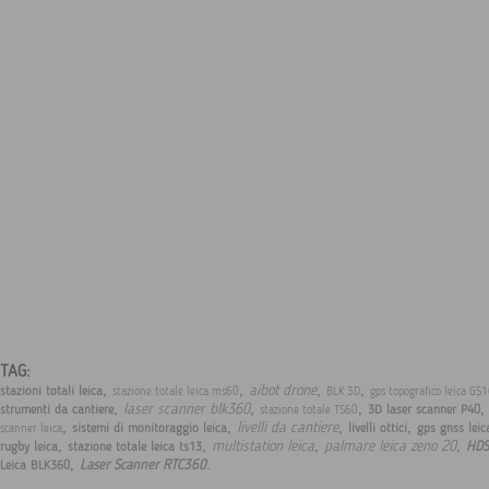
TAG:
,
,
,
,
aibot drone
stazioni totali leica
stazione totale leica ms60
BLK 3D
gps topografico leica GS
,
,
,
laser scanner blk360
strumenti da cantiere
3D laser scanner P40
stazione totale TS60
,
,
,
,
livelli da cantiere
sistemi di monitoraggio leica
livelli ottici
gps gnss leic
scanner leica
,
,
,
,
multistation leica
palmare leica zeno 20
HDS
rugby leica
stazione totale leica ts13
,
.
Laser Scanner RTC360
Leica BLK360