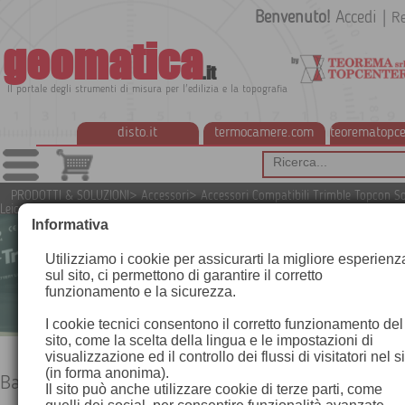
Benvenuto!
Accedi
|
Re
geomatica
.it
Il portale degli strumenti di misura per l'edilizia e la topografia
disto.it
termocamere.com
teorematopce
PRODOTTI & SOLUZIONI
>
Accessori
>
Accessori Compatibili Trimble Topcon S
Leica
>
Batterie compatibili per stazioni totali
Informativa
Utilizziamo i cookie per assicurarti la migliore esperienz
sul sito, ci permettono di garantire il corretto
funzionamento e la sicurezza.
I cookie tecnici consentono il corretto funzionamento del
sito, come la scelta della lingua e le impostazioni di
visualizzazione ed il controllo dei flussi di visitatori nel s
(in forma anonima).
Batterie compatibili per stazioni totali
Il sito può anche utilizzare cookie di terze parti, come