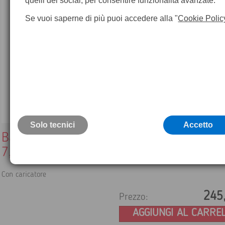
quelli dei social, per consentire funzionalità avanzate.
Se vuoi saperne di più puoi accedere alla "
Cookie Polic
Solo tecnici
Accetto
Batteria Topcon compatibile BT56Q Ni-M
7,2V / 5000maH
Con caricatore
245
Prezzo:
AGGIUNGI AL CARRE