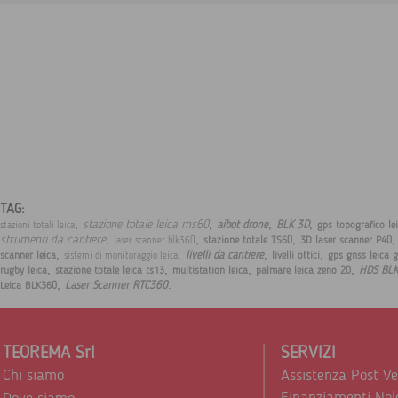
TAG:
,
,
,
,
stazione totale leica ms60
aibot drone
BLK 3D
gps topografico le
stazioni totali leica
,
,
,
strumenti da cantiere
stazione totale TS60
3D laser scanner P40
laser scanner blk360
,
,
,
,
livelli da cantiere
scanner leica
livelli ottici
gps gnss leica 
sistemi di monitoraggio leica
,
,
,
,
HDS BL
rugby leica
stazione totale leica ts13
multistation leica
palmare leica zeno 20
,
.
Laser Scanner RTC360
Leica BLK360
TEOREMA Srl
SERVIZI
Chi siamo
Assistenza Post V