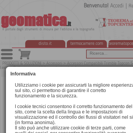
Benvenuto!
Accedi
|
Re
geomatica
.it
Il portale degli strumenti di misura per l'edilizia e la topografia
disto.it
termocamere.com
teorematopce
PRODOTTI & SOLUZIONI
>
Accessori
>
Accessori Compatibili Trimble Topcon S
Leica
>
Batterie compatibili per stazioni totali
G
Informativa
Utilizziamo i cookie per assicurarti la migliore esperienz
sul sito, ci permettono di garantire il corretto
funzionamento e la sicurezza.
I cookie tecnici consentono il corretto funzionamento del
sito, come la scelta della lingua e le impostazioni di
visualizzazione ed il controllo dei flussi di visitatori nel s
(in forma anonima).
Il sito può anche utilizzare cookie di terze parti, come