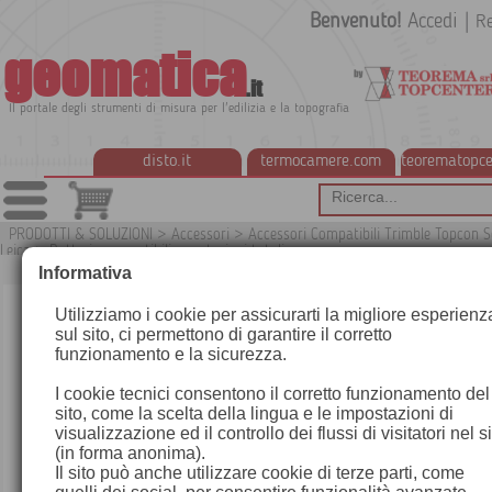
Benvenuto!
Accedi
|
Re
geomatica
.it
Il portale degli strumenti di misura per l'edilizia e la topografia
disto.it
termocamere.com
teorematopce
PRODOTTI & SOLUZIONI
>
Accessori
>
Accessori Compatibili Trimble Topcon S
Leica
>
Batterie compatibili per stazioni totali
G
Informativa
Utilizziamo i cookie per assicurarti la migliore esperienz
sul sito, ci permettono di garantire il corretto
funzionamento e la sicurezza.
I cookie tecnici consentono il corretto funzionamento del
sito, come la scelta della lingua e le impostazioni di
visualizzazione ed il controllo dei flussi di visitatori nel s
(in forma anonima).
Il sito può anche utilizzare cookie di terze parti, come