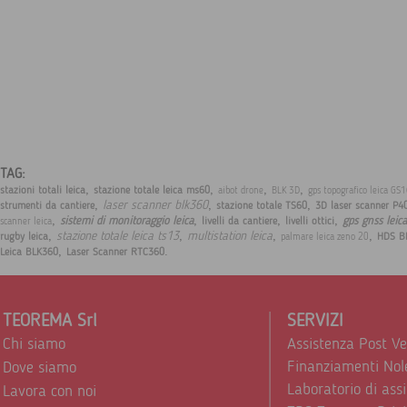
TAG:
,
,
,
,
stazioni totali leica
stazione totale leica ms60
aibot drone
BLK 3D
gps topografico leica GS
,
,
,
laser scanner blk360
strumenti da cantiere
stazione totale TS60
3D laser scanner P4
,
,
,
,
sistemi di monitoraggio leica
gps gnss leic
livelli da cantiere
livelli ottici
scanner leica
,
,
,
,
stazione totale leica ts13
multistation leica
rugby leica
HDS B
palmare leica zeno 20
,
.
Leica BLK360
Laser Scanner RTC360
TEOREMA Srl
SERVIZI
Chi siamo
Assistenza Post V
Finanziamenti Nol
Dove siamo
Laboratorio di ass
Lavora con noi