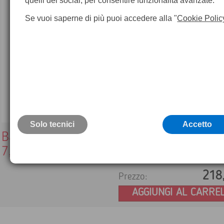
quelli dei social, per consentire funzionalità avanzate.
Se vuoi saperne di più puoi accedere alla "
Cookie Polic
Solo tecnici
Accetto
Batteria Topcon compatibile BDC70 Ni-
7,2V / 5200maH
218
Prezzo:
AGGIUNGI AL CARRE