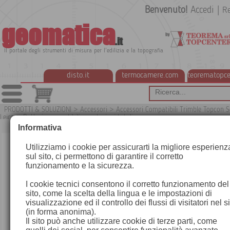
Benvenuto!
Accedi
|
Re
geomatica
.it
Il portale degli strumenti di misura per l'edilizia e la topografia
disto.it
termocamere.com
teorematopce
PRODOTTI & SOLUZIONI
>
Accessori
>
Accessori Compatibili Trimble Topcon S
Leica
>
Batterie compatibili per stazioni totali
G
Informativa
Utilizziamo i cookie per assicurarti la migliore esperienz
sul sito, ci permettono di garantire il corretto
funzionamento e la sicurezza.
I cookie tecnici consentono il corretto funzionamento del
sito, come la scelta della lingua e le impostazioni di
visualizzazione ed il controllo dei flussi di visitatori nel s
(in forma anonima).
Il sito può anche utilizzare cookie di terze parti, come