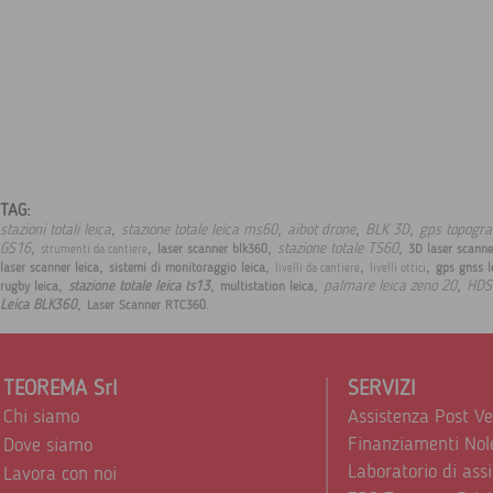
TAG:
,
,
,
,
stazioni totali leica
stazione totale leica ms60
aibot drone
BLK 3D
gps topograf
,
,
,
,
GS16
stazione totale TS60
laser scanner blk360
3D laser scann
strumenti da cantiere
,
,
,
,
laser scanner leica
sistemi di monitoraggio leica
gps gnss l
livelli da cantiere
livelli ottici
,
,
,
,
palmare leica zeno 20
HDS
stazione totale leica ts13
rugby leica
multistation leica
,
.
Leica BLK360
Laser Scanner RTC360
TEOREMA Srl
SERVIZI
Chi siamo
Assistenza Post V
Finanziamenti Nol
Dove siamo
Laboratorio di ass
Lavora con noi