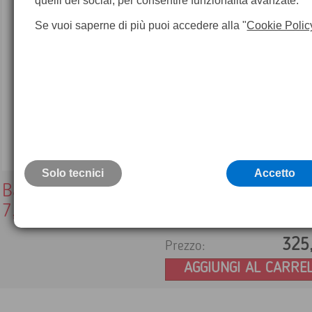
quelli dei social, per consentire funzionalità avanzate.
Se vuoi saperne di più puoi accedere alla "
Cookie Polic
Solo tecnici
Accetto
Batteria Topcon compatibile BT50Q Ni-M
7,2V / 2700maH
325
Prezzo:
AGGIUNGI AL CARRE