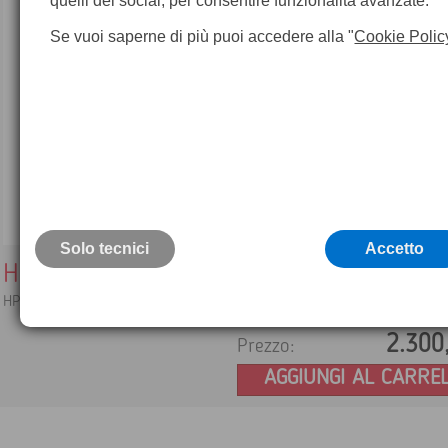
quelli dei social, per consentire funzionalità avanzate.
Se vuoi saperne di più puoi accedere alla "
Cookie Polic
Solo tecnici
Accetto
HPR3 Satelline-4Pro Radio Modem
HPR3 Satelline-4Pro 35W 403-473 MHz
2.300
Prezzo:
AGGIUNGI AL CARRE