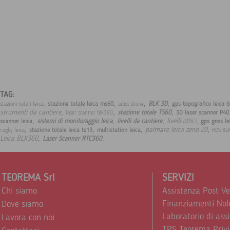
TAG:
,
,
,
,
BLK 3D
stazione totale leica ms60
gps topografico leica 
stazioni totali leica
aibot drone
,
,
,
strumenti da cantiere
stazione totale TS60
3D laser scanner P40
laser scanner blk360
,
,
,
,
livelli ottici
sistemi di monitoraggio leica
livelli da cantiere
scanner leica
gps gnss le
,
,
,
,
palmare leica zeno 20
stazione totale leica ts13
multistation leica
rugby leica
HDS BL
,
.
Leica BLK360
Laser Scanner RTC360
TEOREMA Srl
SERVIZI
Chi siamo
Assistenza Post V
Finanziamenti Nol
Dove siamo
Laboratorio di ass
Lavora con noi
TPS Teorema Privi