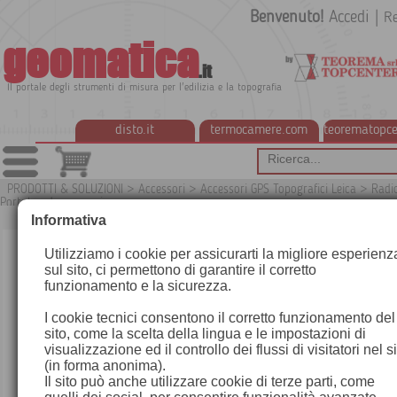
Benvenuto!
Accedi
|
Re
geomatica
.it
Il portale degli strumenti di misura per l'edilizia e la topografia
disto.it
termocamere.com
teorematopce
PRODOTTI & SOLUZIONI
>
Accessori
>
Accessori GPS Topografici Leica
>
Radi
Portata ed accessori
G
Informativa
Utilizziamo i cookie per assicurarti la migliore esperienz
sul sito, ci permettono di garantire il corretto
funzionamento e la sicurezza.
I cookie tecnici consentono il corretto funzionamento del
sito, come la scelta della lingua e le impostazioni di
visualizzazione ed il controllo dei flussi di visitatori nel s
(in forma anonima).
Il sito può anche utilizzare cookie di terze parti, come