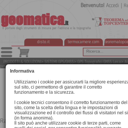
Benvenuto!
Accedi
|
Re
geomatica
.it
Il portale degli strumenti di misura per l'edilizia e la topografia
disto.it
termocamere.com
teorematopce
PRODOTTI & SOLUZIONI
>
SISTEMI GPS/GNSS
>
GPS Topografici GNSS Leica
>
Ac
per GPS Leica
>
Radio a lunga portata e Accessori
Informativa
Utilizziamo i cookie per assicurarti la migliore esperienz
sul sito, ci permettono di garantire il corretto
funzionamento e la sicurezza.
I cookie tecnici consentono il corretto funzionamento del
sito, come la scelta della lingua e le impostazioni di
visualizzazione ed il controllo dei flussi di visitatori nel s
(in forma anonima).
Radio a lunga portata e Accessori
Il sito può anche utilizzare cookie di terze parti, come