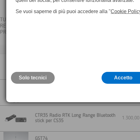
quelli dei social, per consentire funzionalità avanzate.
Se vuoi saperne di più puoi accedere alla "
Cookie Polic
TUTTI GLI ACCESSORI LEICA SONO CONTROLLATI SINGOLARME
RETTIFICATI E CALIBRATI - CERTIFICATI
PRESSO IL LABORATORIO TEOREMA - GARANZIA 24 MESI
Descrizione
HPR2 Satelline EpicPro radio Modem
2.300,0
Solo tecnici
Accetto
HPR3 Satelline-4Pro Radio Modem
2.300,0
CTR35 Radio RTK Long Range Bluetooth
1.300,0
stick per CS35
GST74