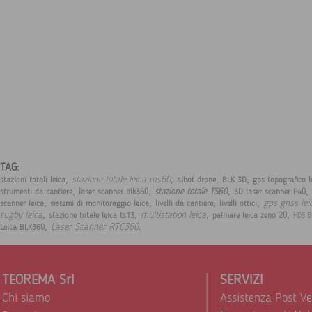
TAG:
,
,
,
,
stazione totale leica ms60
stazioni totali leica
aibot drone
BLK 3D
gps topografico l
,
,
,
,
stazione totale TS60
strumenti da cantiere
laser scanner blk360
3D laser scanner P40
,
,
,
,
gps gnss lei
scanner leica
sistemi di monitoraggio leica
livelli da cantiere
livelli ottici
,
,
,
,
rugby leica
multistation leica
stazione totale leica ts13
palmare leica zeno 20
HDS B
,
.
Laser Scanner RTC360
Leica BLK360
TEOREMA Srl
SERVIZI
Chi siamo
Assistenza Post V