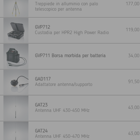
Treppiede in alluminio con palo
177,0
telescopico per antenna
GVP712
119,0
Custodia per HPR2 High Power Radio
GVP711 Borsa morbida per batteria
34,0
GAD117
91,5
Adattatore antenna/supporto
GAT23
43,0
Antenna UHF 430-450 MHz
GAT24
43,0
Antenna UHF 450-470 MHz