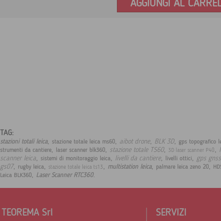
AGGIUNGI AL CARRE
TAG:
,
,
,
,
aibot drone
BLK 3D
stazioni totali leica
stazione totale leica ms60
gps topografico l
,
,
,
,
stazione totale TS60
strumenti da cantiere
laser scanner blk360
3D laser scanner P40
,
,
,
,
scanner leica
livelli da cantiere
gps gnss
sistemi di monitoraggio leica
livelli ottici
,
,
,
,
,
gs07
multistation leica
rugby leica
palmare leica zeno 20
HD
stazione totale leica ts13
,
.
Laser Scanner RTC360
Leica BLK360
TEOREMA Srl
SERVIZI