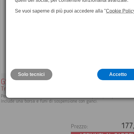
quelli dei social, per consentire funzionalità avanzate.
Se vuoi saperne di più puoi accedere alla "
Cookie Polic
Solo tecnici
Accetto
GST74
Treppiede in alluminio con palo telescopico per antenn
Per estendere l'altezza dell'antenna fino a 5 m (16,5 piedi).
Include una borsa e funi di sospensione con ganci.
177
Prezzo: