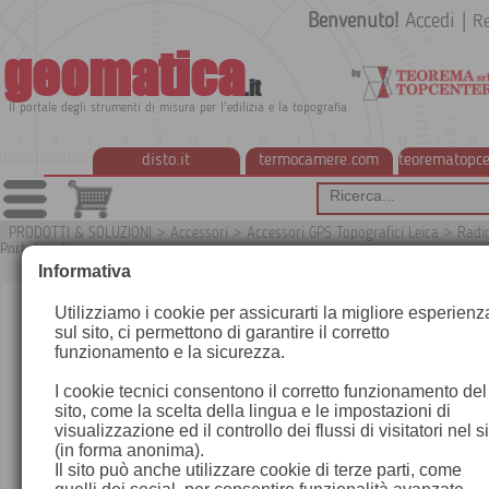
Benvenuto!
Accedi
|
Re
geomatica
.it
Il portale degli strumenti di misura per l'edilizia e la topografia
disto.it
termocamere.com
teorematopce
PRODOTTI & SOLUZIONI
>
Accessori
>
Accessori GPS Topografici Leica
>
Radi
Portata ed accessori
G
Informativa
Utilizziamo i cookie per assicurarti la migliore esperienz
sul sito, ci permettono di garantire il corretto
funzionamento e la sicurezza.
I cookie tecnici consentono il corretto funzionamento del
sito, come la scelta della lingua e le impostazioni di
visualizzazione ed il controllo dei flussi di visitatori nel s
(in forma anonima).
Il sito può anche utilizzare cookie di terze parti, come