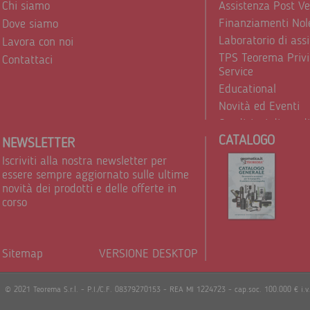
Chi siamo
Assistenza Post V
Finanziamenti Nol
Dove siamo
Laboratorio di ass
Lavora con noi
TPS Teorema Privi
Contattaci
Service
Educational
Novità ed Eventi
Condizioni di vend
CATALOGO
Trattamento dei d
NEWSLETTER
Iscriviti alla nostra newsletter per
essere sempre aggiornato sulle ultime
novità dei prodotti e delle offerte in
corso
Sitemap
VERSIONE DESKTOP
Powere
© 2021 Teorema S.r.l. - P.I./C.F. 08379270153 - REA MI 1224723 - cap.soc. 100.000 € i.v.