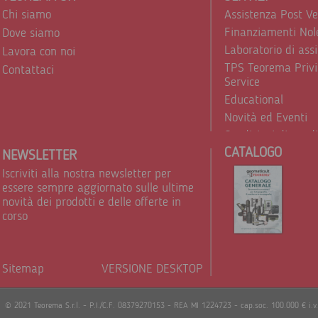
Chi siamo
Assistenza Post V
Finanziamenti Nol
Dove siamo
Laboratorio di ass
Lavora con noi
TPS Teorema Privi
Contattaci
Service
Educational
Novità ed Eventi
Condizioni di vend
CATALOGO
Trattamento dei d
NEWSLETTER
Iscriviti alla nostra newsletter per
essere sempre aggiornato sulle ultime
novità dei prodotti e delle offerte in
corso
Sitemap
VERSIONE DESKTOP
Powere
© 2021 Teorema S.r.l. - P.I./C.F. 08379270153 - REA MI 1224723 - cap.soc. 100.000 € i.v.