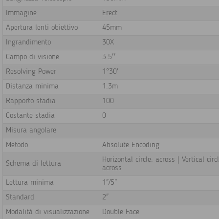
Immagine
Erect
Apertura lenti obiettivo
45mm
Ingrandimento
30X
Campo di visione
3.5''
Resolving Power
1°30'
Distanza minima
1.3m
Rapporto stadia
100
Costante stadia
0
Misura angolare
Metodo
Absolute Encoding
Horizontal circle: across | Vertical circl
Schema di lettura
across
Lettura minima
1"/5"
Standard
2"
Modalità di visualizzazione
Double Face