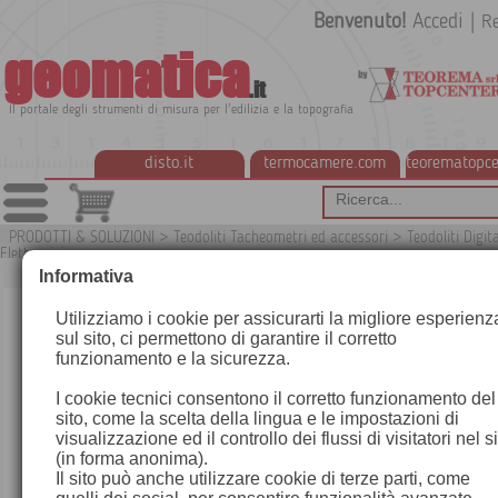
Benvenuto!
Accedi
|
Re
geomatica
.it
Il portale degli strumenti di misura per l'edilizia e la topografia
disto.it
termocamere.com
teorematopce
PRODOTTI & SOLUZIONI
>
Teodoliti Tacheometri ed accessori
>
Teodoliti Digita
Elettronici
Informativa
Utilizziamo i cookie per assicurarti la migliore esperienz
sul sito, ci permettono di garantire il corretto
funzionamento e la sicurezza.
I cookie tecnici consentono il corretto funzionamento del
sito, come la scelta della lingua e le impostazioni di
visualizzazione ed il controllo dei flussi di visitatori nel s
(in forma anonima).
Il sito può anche utilizzare cookie di terze parti, come