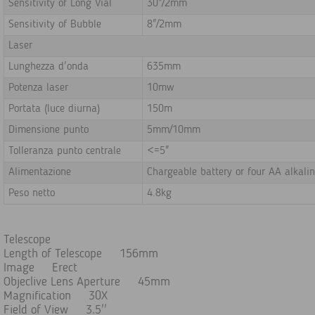
Sensitivity of Long Vial
30"/2mm
Sensitivity of Bubble
8"/2mm
Laser
Lunghezza d'onda
635mm
Potenza laser
10mw
Portata (luce diurna)
150m
Dimensione punto
5mm/10mm
Tolleranza punto centrale
<=5"
Alimentazione
Chargeable battery or four AA alkali
Peso netto
4.8kg
Telescope
Length of Telescope 156mm
Image Erect
Objeclive Lens Aperture 45mm
Magnification 30X
Field of View 3.5''