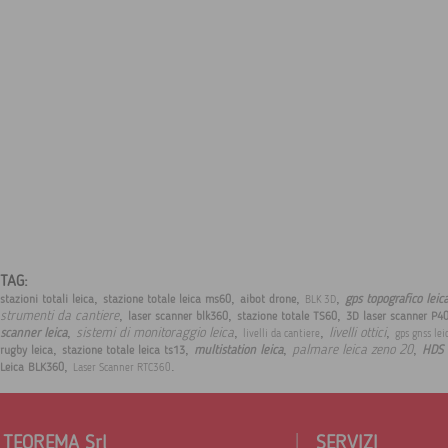
TAG:
,
,
,
,
gps topografico lei
stazioni totali leica
stazione totale leica ms60
aibot drone
BLK 3D
,
,
,
strumenti da cantiere
laser scanner blk360
stazione totale TS60
3D laser scanner P4
,
,
,
,
sistemi di monitoraggio leica
livelli ottici
scanner leica
livelli da cantiere
gps gnss lei
,
,
,
,
palmare leica zeno 20
multistation leica
HDS 
rugby leica
stazione totale leica ts13
,
.
Leica BLK360
Laser Scanner RTC360
TEOREMA Srl
SERVIZI