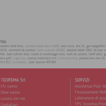
TAG:
,
,
,
,
stazione totale leica ms60
stazioni totali leica
gps topografico 
aibot drone
BLK 3D
,
,
,
,
laser scanner blk360
GS16
strumenti da cantiere
stazione totale TS60
3D laser s
,
,
,
,
,
laser scanner leica
livelli ottici
P40
sistemi di monitoraggio leica
livelli da cantiere
g
,
,
,
,
leica gs07
stazione totale leica ts13
palmare leica zeno 20
rugby leica
multistation leica
,
,
.
BLK360
Laser Scanner RTC360
Leica BLK360
TEOREMA Srl
SERVIZI
Chi siamo
Assistenza Post V
Finanziamenti Nol
Dove siamo
Laboratorio di ass
Lavora con noi
TPS Teorema Privi
Contattaci