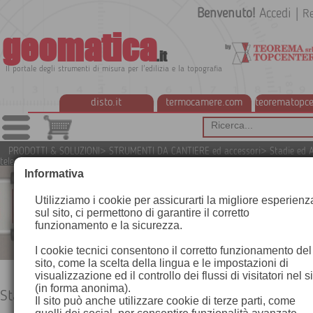
Benvenuto!
Accedi
|
Re
geomatica
.it
Il portale degli strumenti di misura per l'edilizia e la topografia
disto.it
termocamere.com
teorematopce
PRODOTTI & SOLUZIONI
>
STRUMENTI DA CANTIERE ed accessori
>
Stadie ed 
telescopiche
Informativa
Utilizziamo i cookie per assicurarti la migliore esperienz
sul sito, ci permettono di garantire il corretto
funzionamento e la sicurezza.
I cookie tecnici consentono il corretto funzionamento del
sito, come la scelta della lingua e le impostazioni di
visualizzazione ed il controllo dei flussi di visitatori nel s
(in forma anonima).
Stadie ed Aste telescopiche
Il sito può anche utilizzare cookie di terze parti, come