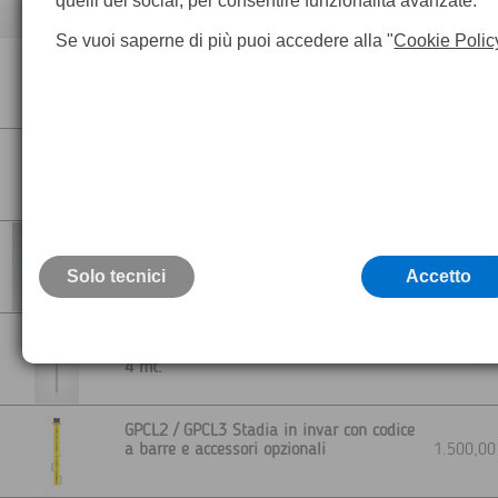
quelli dei social, per consentire funzionalità avanzate.
Descrizione
Se vuoi saperne di più puoi accedere alla "
Cookie Polic
Asta Idrometrica
210,0
GTL4M Stadia in fibra di vetro da 4 mt
340,0
GKNL4 Stadia in fibra di vetro da 4 mt
405,0
Solo tecnici
Accetto
GTL4C Stadia telescopica in alluminio da
169,0
4 mt.
GPCL2 / GPCL3 Stadia in invar con codice
a barre e accessori opzionali
1.500,0