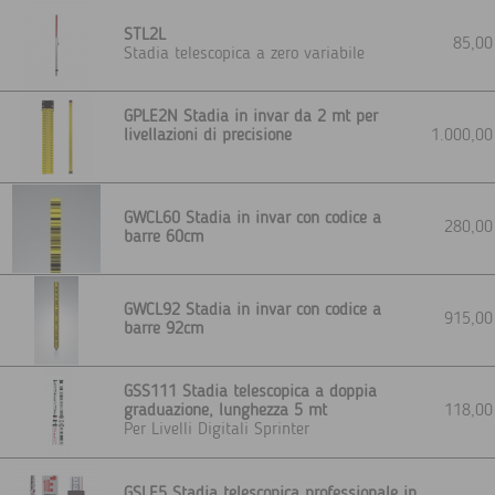
STL2L
85,0
Stadia telescopica a zero variabile
GPLE2N Stadia in invar da 2 mt per
livellazioni di precisione
1.000,0
GWCL60 Stadia in invar con codice a
280,0
barre 60cm
GWCL92 Stadia in invar con codice a
915,0
barre 92cm
GSS111 Stadia telescopica a doppia
graduazione, lunghezza 5 mt
118,0
Per Livelli Digitali Sprinter
GSLE5 Stadia telescopica professionale in