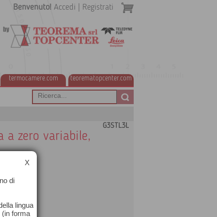
Benvenuto!
Accedi
|
Registrati
termocamere.com
teorematopcenter.com
G3STL3L
 a zero variabile,
X
no di
ella lingua
o (in forma