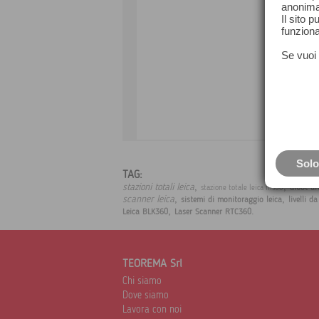
anonima
Il sito 
funziona
Se vuoi 
Solo
TAG:
,
,
stazioni totali leica
aibot dr
stazione totale leica ms60
,
,
scanner leica
sistemi di monitoraggio leica
livelli d
,
.
Leica BLK360
Laser Scanner RTC360
TEOREMA Srl
Chi siamo
Dove siamo
Lavora con noi