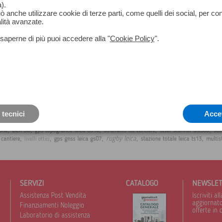
).
può anche utilizzare cookie di terze parti, come quelli dei social, per co
lità avanzate.
saperne di più puoi accedere alla "
Cookie Policy
".
 tecnici
Acce
,
,
,
,
,
BLK 3D
one
gps topografico leica GS16
strumenti da cantiere
laser scanner blk360
sta
,
,
,
,
,
rugby leica
a cantiere
gps gnss leica gs07
stazione totale leica ts13
multis
livelli ottici
SERVIZI
CATALOGO
NEWSLE
Assistenza Post Vendita
Iscriviti 
aggiornato 
Finanziamenti Noleggio
offerte in 
Laboratorio di assistenza