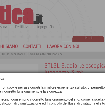
tica
.it
sura per l'edilizia e la topografia
disto.it
HI SIAMO
CONTATTI
LAVORA CON NOI
ERE ed accessori
>
Stadie ed Aste telescopiche
STL3L Stadia telescopica
lunghezza 3 mt
iva
amo i cookie per assicurarti la migliore esperienza sul sito, ci permetto
e il corretto funzionamento e la sicurezza.
 tecnici consentono il corretto funzionamento del sito, come la scelta d
stazioni di visualizzazione ed il controllo dei flussi di visitatori nel sit