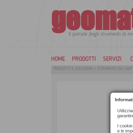
geoma
Il portale degli strumenti di mi
HOME
PRODOTTI
SERVIZI
C
PRODOTTI & SOLUZIONI
>
STRUMENTI DA CANTI
Informat
Utilizzi
garantir
I cookie
e le impo