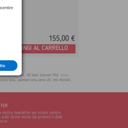
nsentire
155,
00
€
Prezzo:
AGGIUNGI AL CARRELLO
tto
,
,
laser
3D laser scanner P40
zione totale TS60
,
,
,
palmare leica zeno 20
tation leica
HDS BLK360
TTER
alla nostra newsletter per essere sempre
sulle ultime novità dei prodotti e delle
corso