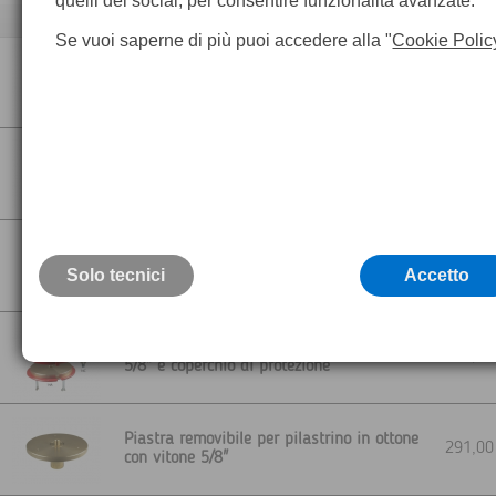
quelli dei social, per consentire funzionalità avanzate.
Descrizione
Se vuoi saperne di più puoi accedere alla "
Cookie Polic
Piastra fissa per pilastrino in ottone con
228,0
vitone 5/8"
Piastra removibile per pilastrino in ottone
249,0
con vitone 5/8"
Antifurto per sistema di monitoraggio
Primo Sistema al mondo studiato e
a richie
Solo tecnici
realizzato da esperti del settore
Accetto
topografico.
Piastra in ottone per pilastrino con vitone
356,0
5/8" e coperchio di protezione
Piastra removibile per pilastrino in ottone
291,0
con vitone 5/8"