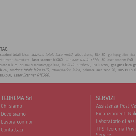
TAG:
,
,
,
,
stazione totale leica ms60
stazioni totali leica
aibot drone
BLK 3D
gps topografico leic
,
,
,
,
stazione totale TS60
laser scanner blk360
3D laser scanner P40
strumenti da cantiere
,
,
,
,
livelli da cantiere
gps gnss leica g
scanner leica
sistemi di monitoraggio leica
livelli ottici
,
,
,
,
multistation leica
stazione totale leica ts13
leica
palmare leica zeno 20
HDS BLK360
,
.
Laser Scanner RTC360
BLK360
TEOREMA Srl
SERVIZI
Chi siamo
Assistenza Post V
Finanziamenti Nol
Dove siamo
Laboratorio di ass
Lavora con noi
TPS Teorema Privi
Contattaci
Service