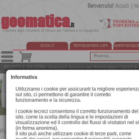
Benvenuto!
Accedi
|
Re
geomatica
.it
Il portale degli strumenti di misura per l'edilizia e la topografia
disto.it
termocamere.com
teorematopce
PRODOTTI & SOLUZIONI
>
Accessori
>
Accessori per Monitoraggio
>
Piastre di
centramento
Informativa
Utilizziamo i cookie per assicurarti la migliore esperienz
sul sito, ci permettono di garantire il corretto
funzionamento e la sicurezza.
I cookie tecnici consentono il corretto funzionamento del
sito, come la scelta della lingua e le impostazioni di
visualizzazione ed il controllo dei flussi di visitatori nel s
(in forma anonima).
Piastre di centramento
Il sito può anche utilizzare cookie di terze parti, come