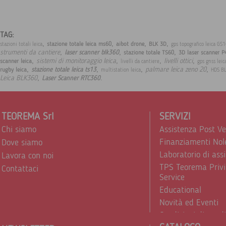
TAG:
,
,
,
,
stazione totale leica ms60
aibot drone
BLK 3D
stazioni totali leica
gps topografico leica GS
,
,
,
strumenti da cantiere
laser scanner blk360
stazione totale TS60
3D laser scanner P
,
,
,
,
sistemi di monitoraggio leica
livelli ottici
scanner leica
livelli da cantiere
gps gnss leic
,
,
,
,
palmare leica zeno 20
stazione totale leica ts13
rugby leica
multistation leica
HDS B
,
.
Leica BLK360
Laser Scanner RTC360
TEOREMA Srl
SERVIZI
Chi siamo
Assistenza Post V
Finanziamenti Nol
Dove siamo
Laboratorio di ass
Lavora con noi
TPS Teorema Privi
Contattaci
Service
Educational
Novità ed Eventi
Condizioni di vend