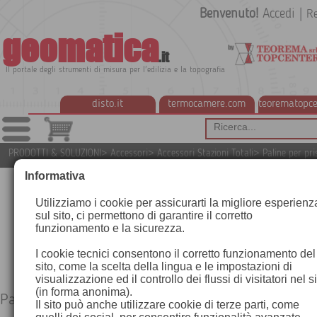
Benvenuto!
Accedi
|
Re
geomatica
.it
Il portale degli strumenti di misura per l'edilizia e la topografia
disto.it
termocamere.com
teorematopce
PRODOTTI & SOLUZIONI
>
Accessori
>
Accessori Stazioni Totali
>
Paline per pr
Informativa
Utilizziamo i cookie per assicurarti la migliore esperienz
sul sito, ci permettono di garantire il corretto
funzionamento e la sicurezza.
I cookie tecnici consentono il corretto funzionamento del
sito, come la scelta della lingua e le impostazioni di
visualizzazione ed il controllo dei flussi di visitatori nel s
(in forma anonima).
Paline per prisma
Il sito può anche utilizzare cookie di terze parti, come