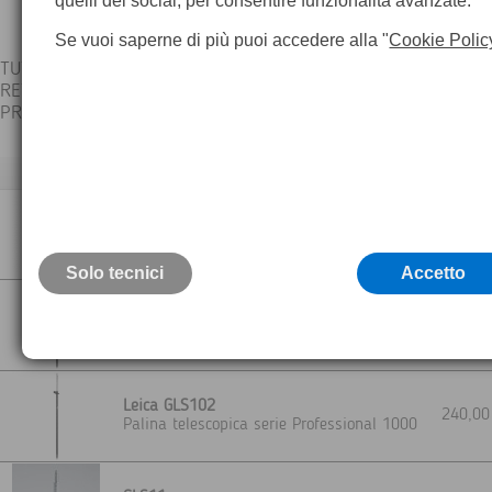
quelli dei social, per consentire funzionalità avanzate.
Se vuoi saperne di più puoi accedere alla "
Cookie Polic
TUTTI GLI ACCESSORI LEICA SONO CONTROLLATI SINGOLARME
RETTIFICATI E CALIBRATI - CERTIFICATI
PRESSO IL LABORATORIO TEOREMA - GARANZIA 24 MESI
Descrizione
Leica GLS12F
295,0
Palina telescopica
Solo tecnici
Accetto
Leica GLS101
210,0
Palina telescopica serie Professional 1000
Leica GLS102
240,0
Palina telescopica serie Professional 1000