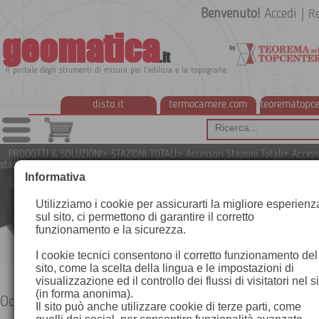
Benvenuto!
Accedi
|
Re
geomatica
.it
Il portale degli strumenti di misura per l'edilizia e la topografia
disto.it
termocamere.com
teorematopce
PRODOTTI & SOLUZIONI
>
STAZIONI TOTALI
>
Accessori Stazioni Totali
>
Access
stazioni totali Leica
>
Oculari
Informativa
Utilizziamo i cookie per assicurarti la migliore esperienz
sul sito, ci permettono di garantire il corretto
funzionamento e la sicurezza.
I cookie tecnici consentono il corretto funzionamento del
sito, come la scelta della lingua e le impostazioni di
visualizzazione ed il controllo dei flussi di visitatori nel s
(in forma anonima).
Oculari
Il sito può anche utilizzare cookie di terze parti, come