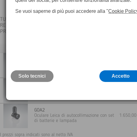
quelli dei social, per consentire funzionalità avanzate.
Se vuoi saperne di più puoi accedere alla "
Cookie Polic
TUTTI GLI ACCESSORI LEICA SONO CONTROLLATI SINGOLARME
RETTIFICATI E CALIBRATI - CERTIFICATI
PRESSO IL LABORATORIO TEOREMA - GARANZIA 24 MESI
Descrizione
GFZ3
1.230,0
Oculare spezzato Leica per cannocchiale
Solo tecnici
Accetto
Leica FOK53
Oculare per cannocchiale a 42
830,0
ingrandimenti
GOA2
Oculare Leica di autocollimazione con set
1.650,0
di batterie e lampada
I prezzi sopra indicati sono al netto IVA