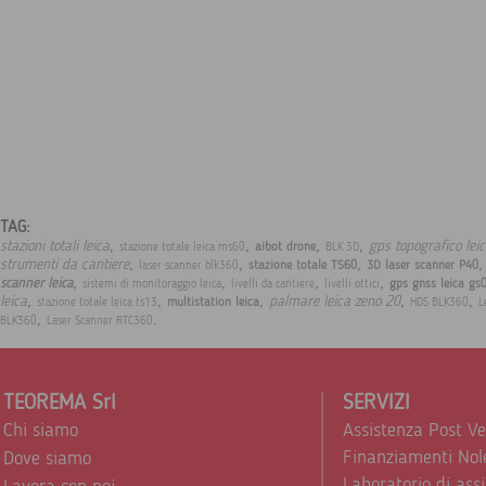
TAG:
,
,
,
,
stazioni totali leica
gps topografico lei
aibot drone
stazione totale leica ms60
BLK 3D
,
,
,
strumenti da cantiere
stazione totale TS60
3D laser scanner P40
laser scanner blk360
,
,
,
,
scanner leica
gps gnss leica gs
sistemi di monitoraggio leica
livelli da cantiere
livelli ottici
,
,
,
,
,
leica
palmare leica zeno 20
multistation leica
stazione totale leica ts13
HDS BLK360
L
,
.
BLK360
Laser Scanner RTC360
TEOREMA Srl
SERVIZI
Chi siamo
Assistenza Post V
Finanziamenti Nol
Dove siamo
Laboratorio di ass