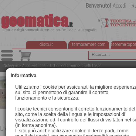
Benvenuto!
Accedi
|
Re
geomatica
.it
Il portale degli strumenti di misura per l'edilizia e la topografia
disto.it
termocamere.com
teorematopce
Noleggio
>
Autolivelli Laser Ottici Elettronici
>
Livelli Laser
Informativa
Utilizziamo i cookie per assicurarti la migliore esperienz
sul sito, ci permettono di garantire il corretto
funzionamento e la sicurezza.
I cookie tecnici consentono il corretto funzionamento del
sito, come la scelta della lingua e le impostazioni di
visualizzazione ed il controllo dei flussi di visitatori nel s
(in forma anonima).
Livelli Laser
Il sito può anche utilizzare cookie di terze parti, come