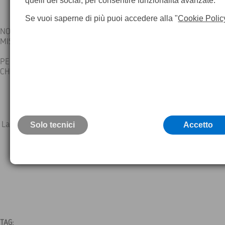
quelli dei social, per consentire funzionalità avanzate.
Se vuoi saperne di più puoi accedere alla "
Cookie Polic
NOLEGGIA ANCHE PER POCHI GIORNI LO STRUMENTO PER LE 
MISURAZIONI
PER INFORMAZIONI MANDA UNA MAIL A VENDITE@GEOMATICA
CHIAMA 02 5398739
La categoria selezionata è attualmente vuota
Solo tecnici
Accetto
TAG: