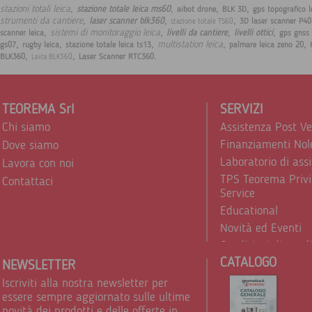
,
,
,
,
stazioni totali leica
stazione totale leica ms60
aibot drone
BLK 3D
gps topografico l
,
,
,
strumenti da cantiere
laser scanner blk360
3D laser scanner P40
stazione totale TS60
,
,
,
,
sistemi di monitoraggio leica
livelli da cantiere
livelli ottici
scanner leica
gps gnss 
,
,
,
,
,
multistation leica
gs07
rugby leica
stazione totale leica ts13
palmare leica zeno 20
,
,
.
BLK360
Laser Scanner RTC360
Leica BLK360
TEOREMA Srl
SERVIZI
Chi siamo
Assistenza Post V
Finanziamenti Nol
Dove siamo
Laboratorio di ass
Lavora con noi
TPS Teorema Privi
Contattaci
Service
Educational
Novità ed Eventi
Condizioni di vend
CATALOGO
Trattamento dei d
NEWSLETTER
Iscriviti alla nostra newsletter per
essere sempre aggiornato sulle ultime
novità dei prodotti e delle offerte in