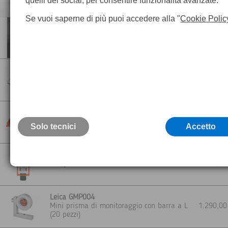
quelli dei social, per consentire funzionalità avanzate.
Descrizione
Se vuoi saperne di più puoi accedere alla "
Cookie Polic
Miniprisma con montatura in plastica con
attacco a piolo Leica
75,0
Incluso raccordo fra passo a vite M8 e perno
Leica
Microprisma Carrabile con struttura in
alluminio, consente il passaggio di mezzi
a richie
pesanti, diverse tonnellate
Ideale per monitoraggi su strada
Miniprisma girevole a 180° con
alloggiamento in plastica rotabile e base
114,8
Solo tecnici
magnetica
Accetto
Diametro prisma 12,7 / 17,5 / 25,4 mm
Miniprisma GTP25B illuminato
550,0
Leica GMP004
Mini prisma di monitoraggio con barra a L
1.290,0
(20 pezzi)