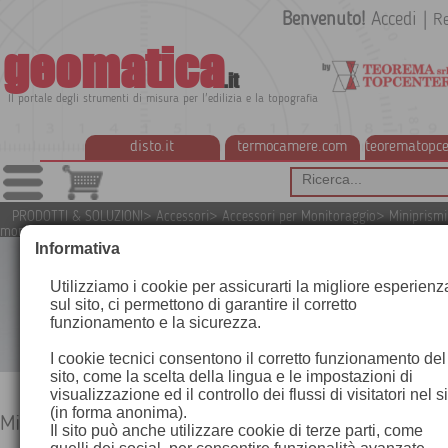
Benvenuto!
Accedi
|
Re
geomatica
.it
Il portale degli strumenti di misura per l'edilizia e la topografia
disto.it
termocamere.com
teorematopce
PRODOTTI & SOLUZIONI
>
Accessori
>
Accessori per Monitoraggio
>
Miniprismi
monitoraggio
Informativa
Utilizziamo i cookie per assicurarti la migliore esperienz
sul sito, ci permettono di garantire il corretto
funzionamento e la sicurezza.
I cookie tecnici consentono il corretto funzionamento del
sito, come la scelta della lingua e le impostazioni di
visualizzazione ed il controllo dei flussi di visitatori nel s
(in forma anonima).
Miniprismi per monitoraggio
Il sito può anche utilizzare cookie di terze parti, come