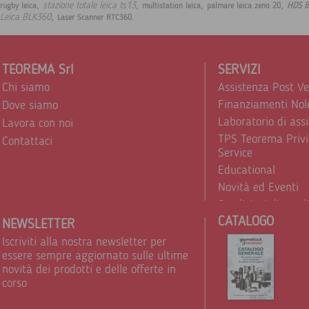
,
,
,
,
stazione totale leica ts13
HDS 
rugby leica
multistation leica
palmare leica zeno 20
,
.
Leica BLK360
Laser Scanner RTC360
TEOREMA Srl
SERVIZI
Chi siamo
Assistenza Post V
Finanziamenti Nol
Dove siamo
Laboratorio di ass
Lavora con noi
TPS Teorema Privi
Contattaci
Service
Educational
Novità ed Eventi
Condizioni di vend
CATALOGO
Trattamento dei d
NEWSLETTER
Iscriviti alla nostra newsletter per
essere sempre aggiornato sulle ultime
novità dei prodotti e delle offerte in
corso