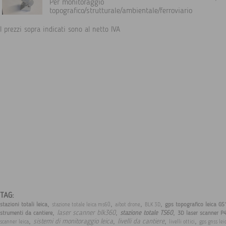
Per monitoraggio
topografico/strutturale/ambientale/ferroviario
I prezzi sopra indicati sono al netto IVA
TAG:
,
,
,
,
stazioni totali leica
gps topografico leica GS
stazione totale leica ms60
aibot drone
BLK 3D
,
,
,
laser scanner blk360
stazione totale TS60
strumenti da cantiere
3D laser scanner P
,
,
,
,
sistemi di monitoraggio leica
livelli da cantiere
scanner leica
livelli ottici
gps gnss lei