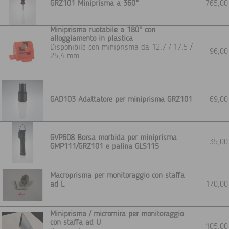
GRZ101 Miniprisma a 360°
765,0
Miniprisma ruotabile a 180° con
alloggiamento in plastica
Disponibile con miniprisma da 12,7 / 17,5 /
96,0
25,4 mm
GAD103 Adattatore per miniprisma GRZ101
69,0
GVP608 Borsa morbida per miniprisma
35,0
GMP111/GRZ101 e palina GLS115
Macroprisma per monitoraggio con staffa
ad L
170,0
Miniprisma / micromira per monitoraggio
con staffa ad U
105,0