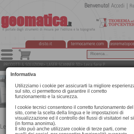
Benvenuto!
Accedi
|
Re
geomatica
.it
Il portale degli strumenti di misura per l'edilizia e la topografia
disto.it
termocamere.com
teorematopce
PRODOTTI & SOLUZIONI
>
LASER SCANNER 3D
>
Leica Serie P
Informativa
Utilizziamo i cookie per assicurarti la migliore esperienz
sul sito, ci permettono di garantire il corretto
funzionamento e la sicurezza.
I cookie tecnici consentono il corretto funzionamento del
sito, come la scelta della lingua e le impostazioni di
visualizzazione ed il controllo dei flussi di visitatori nel s
(in forma anonima).
Leica Serie P
Il sito può anche utilizzare cookie di terze parti, come