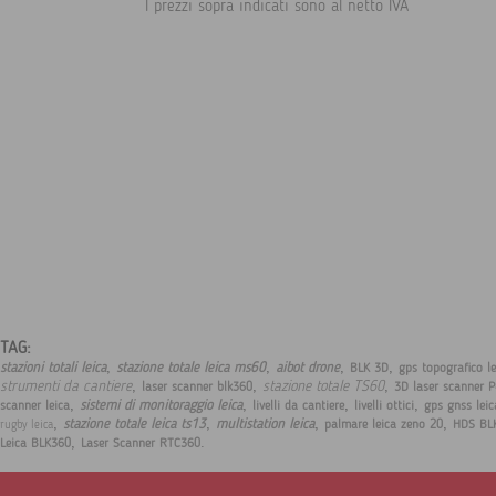
I prezzi sopra indicati sono al netto IVA
TAG:
,
,
,
,
stazioni totali leica
stazione totale leica ms60
aibot drone
BLK 3D
gps topografico l
,
,
,
strumenti da cantiere
stazione totale TS60
laser scanner blk360
3D laser scanner 
,
,
,
,
sistemi di monitoraggio leica
scanner leica
livelli da cantiere
livelli ottici
gps gnss lei
,
,
,
,
stazione totale leica ts13
multistation leica
palmare leica zeno 20
HDS BL
rugby leica
,
.
Leica BLK360
Laser Scanner RTC360