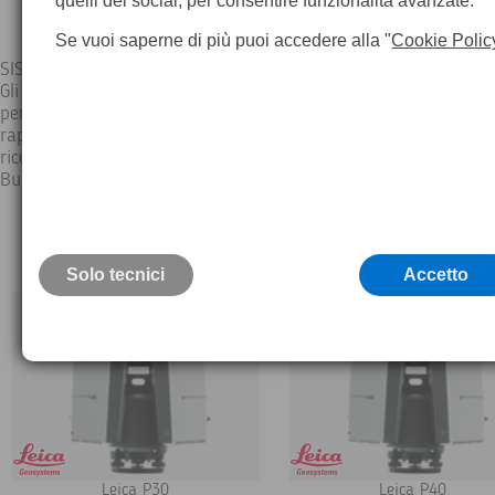
quelli dei social, per consentire funzionalità avanzate.
Se vuoi saperne di più puoi accedere alla "
Cookie Polic
SISTEMA DI RILIEVO LASER SCANNER LEICA AD ALTA DEFINIZ
Gli scanner laser 3D Leica ScanStation P-Series sono il partner 
per acquisire la geometria 3D di infrastrutture civili, creare un
rappresentazione as-built di un grande complesso industriale,
ricostruire una scena del crimine o generare dati 3D da integra
Building Information Modeling (BIM).
Solo tecnici
Accetto
Leica P30
Leica P40