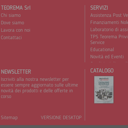
TEOREMA Srl
SERVIZI
Chi siamo
Assistenza Post V
Finanziamenti Nol
Dove siamo
Laboratorio di ass
Lavora con noi
TPS Teorema Privi
Contattaci
Service
Educational
Novità ed Eventi
Condizioni di vend
CATALOGO
Trattamento dei d
NEWSLETTER
Iscriviti alla nostra newsletter per
essere sempre aggiornato sulle ultime
novità dei prodotti e delle offerte in
corso
Sitemap
VERSIONE DESKTOP
Powere