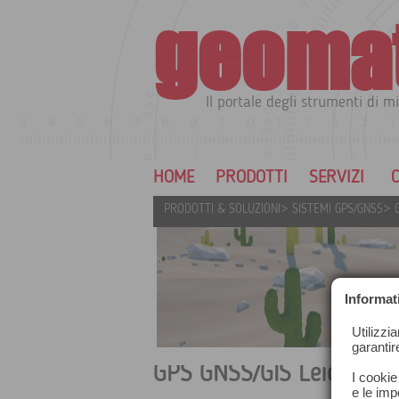
geoma
Il portale degli strumenti di mi
HOME
PRODOTTI
SERVIZI
C
PRODOTTI & SOLUZIONI
>
SISTEMI GPS/GNSS
>
Informat
Utilizzi
garantir
GPS GNSS/GIS Leica
I cookie
e le impo