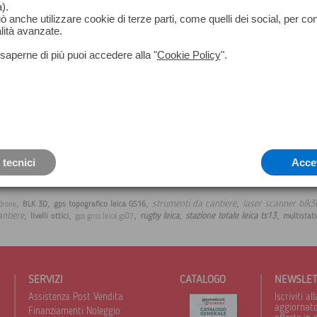
).
può anche utilizzare cookie di terze parti, come quelli dei social, per co
lità avanzate.
saperne di più puoi accedere alla "
Cookie Policy
".
Leica SmartAntenna GG04
Accessori GNSS GIS Leica
 tecnici
Acce
,
,
,
,
strumenti da cantiere
laser scanner blk3
BLK 3D
gps topografico leica GS16
 drone
,
,
,
,
,
antiere
rugby leica
stazione totale leica ts13
livelli ottici
multistati
gps gnss leica gs07
SERVIZI
CATALOGO
NEWSLE
Assistenza Post Vendita
Iscriviti 
aggiornato 
Finanziamenti Noleggio