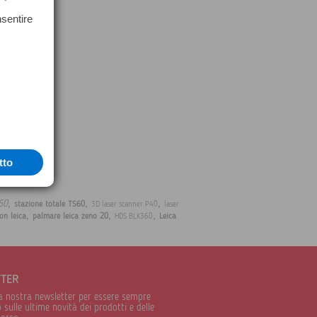
nsentire
tto
,
,
,
60
stazione totale TS60
3D laser scanner P40
laser
,
,
,
on leica
palmare leica zeno 20
Leica
HDS BLK360
TTER
alla nostra newsletter per essere sempre
sulle ultime novità dei prodotti e delle