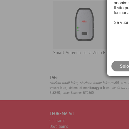
anonima
Il sito 
funziona
Se vuoi 
Smart Antenna Leica Zeno FLX100
Solo
TAG:
,
,
stazioni totali leica
stazione totale leica ms60
aibot
,
,
livelli da c
sistemi di monitoraggio leica
scanner leica
,
.
BLK360
Laser Scanner RTC360
TEOREMA Srl
Chi siamo
Dove siamo