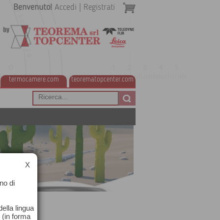
Benvenuto!
Accedi
|
Registrati
termocamere.com
teorematopcenter.com
X
no di
ella lingua
o (in forma