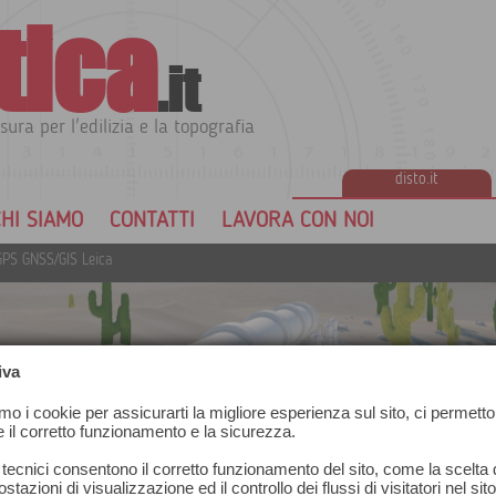
tica
.it
sura per l'edilizia e la topografia
disto.it
HI SIAMO
CONTATTI
LAVORA CON NOI
GPS GNSS/GIS Leica
iva
amo i cookie per assicurarti la migliore esperienza sul sito, ci permetto
e il corretto funzionamento e la sicurezza.
 tecnici consentono il corretto funzionamento del sito, come la scelta d
stazioni di visualizzazione ed il controllo dei flussi di visitatori nel sit