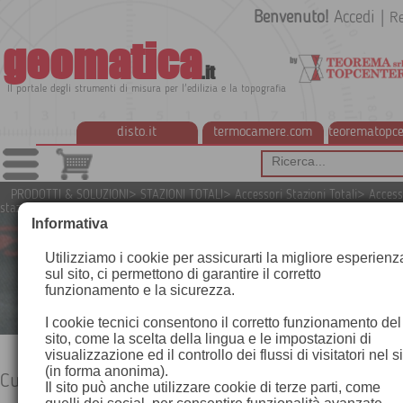
Benvenuto!
Accedi
|
Re
geomatica
.it
Il portale degli strumenti di misura per l'edilizia e la topografia
disto.it
termocamere.com
teorematopce
PRODOTTI & SOLUZIONI
>
STAZIONI TOTALI
>
Accessori Stazioni Totali
>
Access
stazioni totali Leica
>
Custodie e Borse
Informativa
Utilizziamo i cookie per assicurarti la migliore esperienz
sul sito, ci permettono di garantire il corretto
funzionamento e la sicurezza.
I cookie tecnici consentono il corretto funzionamento del
sito, come la scelta della lingua e le impostazioni di
visualizzazione ed il controllo dei flussi di visitatori nel s
(in forma anonima).
Custodie e Borse
Il sito può anche utilizzare cookie di terze parti, come