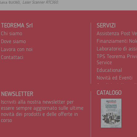
,
.
Laser Scanner RTC360
Leica BLK360
TEOREMA Srl
SERVIZI
Chi siamo
Assistenza Post V
Finanziamenti Nol
Dove siamo
Laboratorio di ass
Lavora con noi
TPS Teorema Privi
Contattaci
Service
Educational
Novità ed Eventi
Condizioni di vend
CATALOGO
Trattamento dei d
NEWSLETTER
Iscriviti alla nostra newsletter per
essere sempre aggiornato sulle ultime
novità dei prodotti e delle offerte in
corso