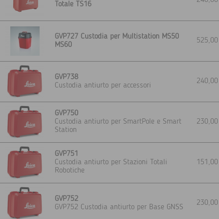
240,0
Totale TS16
GVP727 Custodia per Multistation MS50
525,0
MS60
GVP738
240,0
Custodia antiurto per accessori
GVP750
Custodia antiurto per SmartPole e Smart
230,0
Station
GVP751
Custodia antiurto per Stazioni Totali
151,0
Robotiche
GVP752
230,0
GVP752 Custodia antiurto per Base GNSS