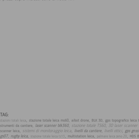
TAG:
,
,
,
,
stazione totale leica ms60
aibot drone
BLK 3D
gps topografico leica
stazioni totali leica
,
,
,
stazione totale TS60
3D laser scanner
laser scanner blk360
strumenti da cantiere
,
,
,
,
sistemi di monitoraggio leica
livelli ottici
livelli da cantiere
gps gnss 
scanner leica
,
,
,
,
,
gs07
rugby leica
multistation leica
HDS B
stazione totale leica ts13
palmare leica zeno 20