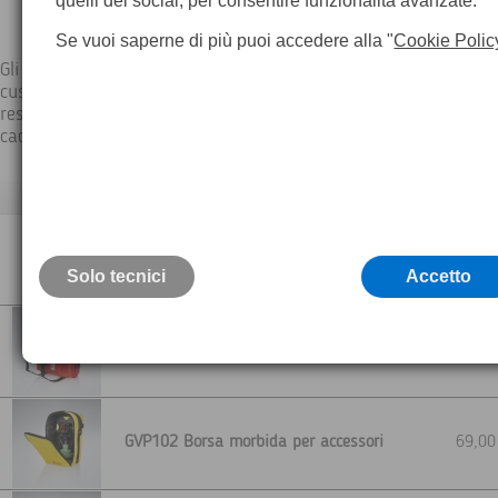
quelli dei social, per consentire funzionalità avanzate.
Se vuoi saperne di più puoi accedere alla "
Cookie Polic
Gli strumenti e gli accessori sono ottimamente protetti dalle bo
custodie Leica Geosystems. Le custodie rigide sono soggette a t
resistenza: proteggono il contenuto contro polvere, acqua e in c
caduta.
Descrizione
Borsa morbida portaprisma
40,0
Solo tecnici
Accetto
GDZ66 Set di due cinghie per custodia
42,0
GVP102 Borsa morbida per accessori
69,0