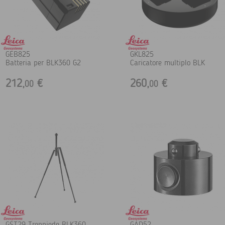
GEB825
GKL825
Batteria per BLK360 G2
Caricatore multiplo BLK
212,
€
260,
€
00
00