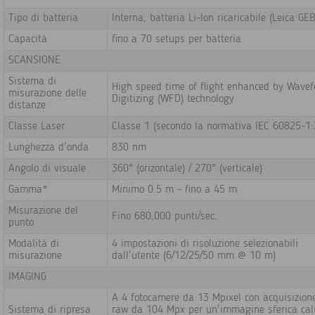
Tipo di batteria
Interna, batteria Li-Ion ricaricabile (Leica GE
Capacità
fino a 70 setups per batteria
SCANSIONE
Sistema di
High speed time of flight enhanced by Wave
misurazione delle
Digitizing (WFD) technology
distanze
Classe Laser
Classe 1 (secondo la normativa IEC 60825-1
Lunghezza d'onda
830 nm
Angolo di visuale
360° (orizontale) / 270° (verticale)
Gamma*
Minimo 0.5 m - fino a 45 m
Misurazione del
Fino 680,000 punti/sec.
punto
Modalità di
4 impostazioni di risoluzione selezionabili
misurazione
dall'utente (6/12/25/50 mm @ 10 m)
IMAGING
A 4 fotocamere da 13 Mpixel con acquisizion
Sistema di ripresa
raw da 104 Mpx per un'immagine sferica cal