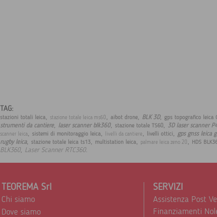
TAG:
,
,
,
,
BLK 3D
stazioni totali leica
aibot drone
gps topografico leica
stazione totale leica ms60
,
,
,
strumenti da cantiere
laser scanner blk360
3D laser scanner P
stazione totale TS60
,
,
,
,
gps gnss leica 
sistemi di monitoraggio leica
livelli ottici
scanner leica
livelli da cantiere
,
,
,
,
rugby leica
stazione totale leica ts13
multistation leica
HDS BLK3
palmare leica zeno 20
,
.
BLK360
Laser Scanner RTC360
TEOREMA Srl
SERVIZI
Chi siamo
Assistenza Post V
Finanziamenti Nol
Dove siamo