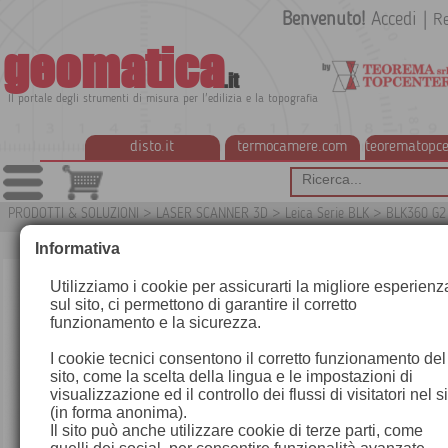
Benvenuto!
Accedi
|
Re
geomatica
.it
Il portale degli strumenti di misura per l'edilizia e la topografia
disto.it
termocamere.com
teorematopce
PRODOTTI & SOLUZIONI
>
LASER SCANNER 3D
>
Leica Serie BLK
>
BLK360 G2
G
Informativa
Utilizziamo i cookie per assicurarti la migliore esperienz
sul sito, ci permettono di garantire il corretto
funzionamento e la sicurezza.
I cookie tecnici consentono il corretto funzionamento del
sito, come la scelta della lingua e le impostazioni di
visualizzazione ed il controllo dei flussi di visitatori nel s
(in forma anonima).
Il sito può anche utilizzare cookie di terze parti, come