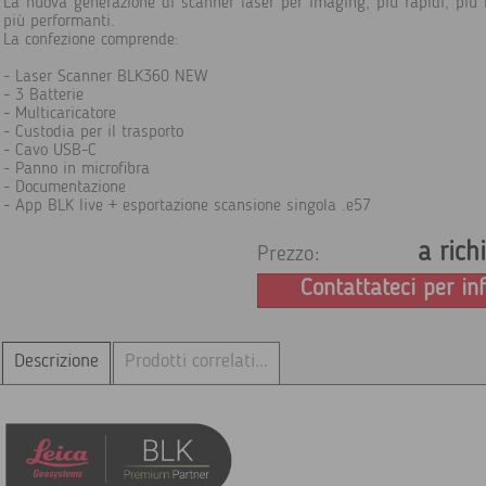
La nuova generazione di scanner laser per imaging, più rapidi, più r
più performanti.
La confezione comprende:
- Laser Scanner BLK360 NEW
- 3 Batterie
- Multicaricatore
- Custodia per il trasporto
- Cavo USB-C
- Panno in microfibra
- Documentazione
- App BLK live + esportazione scansione singola .e57
a rich
Prezzo:
Contattateci per in
Descrizione
Prodotti correlati...