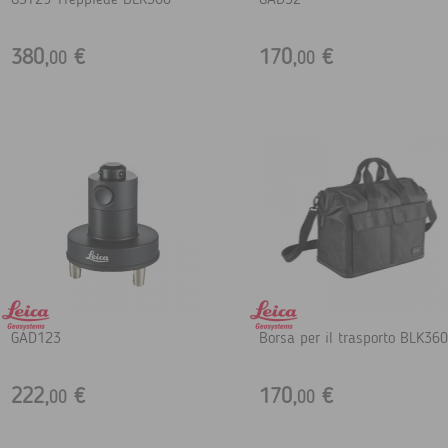
GST29 Treppiede BLK360
GAD52
380,
€
170,
€
00
00
GAD123
Borsa per il trasporto BLK360
222,
€
170,
€
00
00