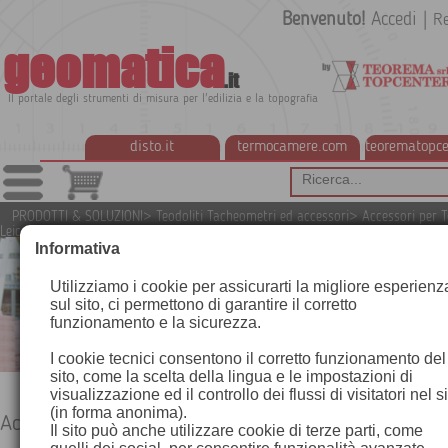
Benvenuto!
Accedi
|
Re
geomatica
.it
Il portale degli strumenti di misura per l'edilizia e la topografia
disto.it
termocamere.com
teorematopce
PRODOTTI & SOLUZIONI
>
Teodoliti Tacheometri ed accessori
>
Accessori per T
Leica
Informativa
Utilizziamo i cookie per assicurarti la migliore esperienz
sul sito, ci permettono di garantire il corretto
funzionamento e la sicurezza.
I cookie tecnici consentono il corretto funzionamento del
sito, come la scelta della lingua e le impostazioni di
visualizzazione ed il controllo dei flussi di visitatori nel s
(in forma anonima).
Accessori per Teodoliti Leica
Il sito può anche utilizzare cookie di terze parti, come