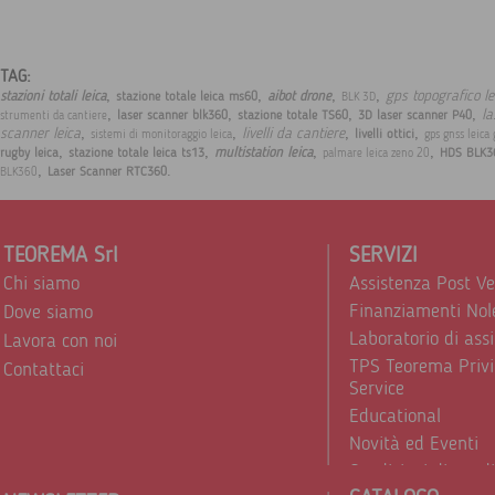
TAG:
,
,
,
,
gps topografico l
stazioni totali leica
aibot drone
stazione totale leica ms60
BLK 3D
,
,
,
,
la
laser scanner blk360
stazione totale TS60
3D laser scanner P40
strumenti da cantiere
,
,
,
,
scanner leica
livelli da cantiere
livelli ottici
sistemi di monitoraggio leica
gps gnss leica
,
,
,
,
multistation leica
rugby leica
stazione totale leica ts13
HDS BLK3
palmare leica zeno 20
,
.
Laser Scanner RTC360
BLK360
TEOREMA Srl
SERVIZI
Chi siamo
Assistenza Post V
Finanziamenti Nol
Dove siamo
Laboratorio di ass
Lavora con noi
TPS Teorema Privi
Contattaci
Service
Educational
Novità ed Eventi
Condizioni di vend