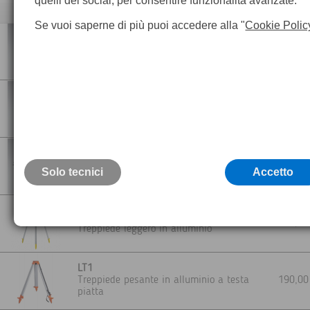
quelli dei social, per consentire funzionalità avanzate.
Descrizione
Se vuoi saperne di più puoi accedere alla "
Cookie Polic
GEB121
240,0
Batteria ricaricabile NiMH 6,0 V / 4,2 Ah
GEB111
164,0
Batteria ricaricabile NiMH 6,0 V / 2,1 Ah
GKL112
Caricatore Leica per le batterie NiMH
165,0
Solo tecnici
Accetto
GEB121 e GEB111
Leica GST103
102,0
Treppiede leggero in alluminio
LT1
Treppiede pesante in alluminio a testa
190,0
piatta