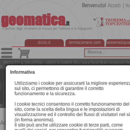
Benvenuto!
Accedi
|
Re
geomatica
.it
Il portale degli strumenti di misura per l'edilizia e la topografia
disto.it
termocamere.com
teorematopce
PRODOTTI & SOLUZIONI
>
LASER SCANNER 3D
>
Leica Serie BLK
>
Accessori S
BLK3D
Informativa
Utilizziamo i cookie per assicurarti la migliore esperienz
sul sito, ci permettono di garantire il corretto
funzionamento e la sicurezza.
I cookie tecnici consentono il corretto funzionamento del
sito, come la scelta della lingua e le impostazioni di
visualizzazione ed il controllo dei flussi di visitatori nel s
(in forma anonima).
Accessori Software BLK3D
Il sito può anche utilizzare cookie di terze parti, come