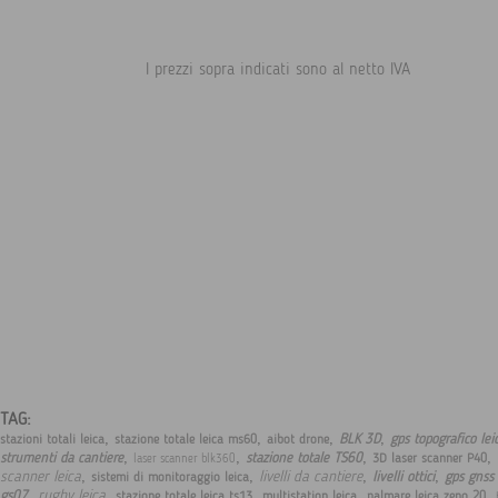
I prezzi sopra indicati sono al netto IVA
TAG:
,
,
,
,
BLK 3D
gps topografico le
stazioni totali leica
stazione totale leica ms60
aibot drone
,
,
,
,
strumenti da cantiere
stazione totale TS60
3D laser scanner P40
laser scanner blk360
,
,
,
,
scanner leica
livelli da cantiere
livelli ottici
gps gnss 
sistemi di monitoraggio leica
,
,
,
,
,
rugby leica
gs07
stazione totale leica ts13
multistation leica
palmare leica zeno 20