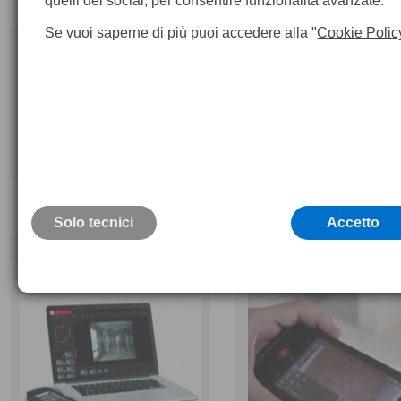
quelli dei social, per consentire funzionalità avanzate.
Se vuoi saperne di più puoi accedere alla "
Cookie Polic
Licenza BLK3D Mobile Sketch &
Licenza BLK3D Mobile Auto
Document
BIM 360
Solo tecnici
Accetto
450,
€
1.800,
00