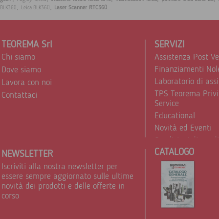
,
,
.
Laser Scanner RTC360
BLK360
Leica BLK360
TEOREMA Srl
SERVIZI
Chi siamo
Assistenza Post V
Finanziamenti Nol
Dove siamo
Laboratorio di ass
Lavora con noi
TPS Teorema Privi
Contattaci
Service
Educational
Novità ed Eventi
Condizioni di vend
CATALOGO
Trattamento dei d
NEWSLETTER
Iscriviti alla nostra newsletter per
essere sempre aggiornato sulle ultime
novità dei prodotti e delle offerte in
corso