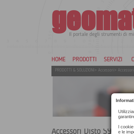
geoma
Il portale degli strumenti di mi
HOME
PRODOTTI
SERVIZI
C
PRODOTTI & SOLUZIONI
>
Accessori
>
Accessori
Informat
Utilizzi
garantir
I cookie
Accessori Disto S910
e le impo