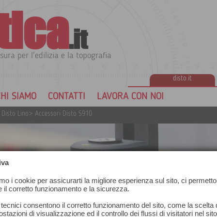
tica
.it
sura per l'edilizia e la topografia
disto.it
HI SIAMO
CONTATTI
LAVORA CON NOI
 Disto Lino
>
Accessori Disto S910
iva
amo i cookie per assicurarti la migliore esperienza sul sito, ci permetto
e il corretto funzionamento e la sicurezza.
 tecnici consentono il corretto funzionamento del sito, come la scelta d
stazioni di visualizzazione ed il controllo dei flussi di visitatori nel sit