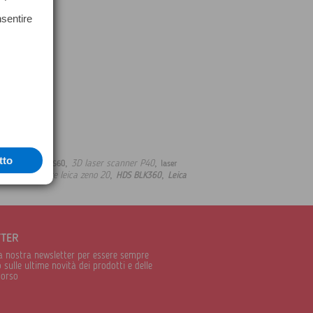
nsentire
tto
,
,
3D laser scanner P40
tazione totale TS60
laser
,
,
,
palmare leica zeno 20
HDS BLK360
Leica
n leica
TTER
alla nostra newsletter per essere sempre
sulle ultime novità dei prodotti e delle
corso