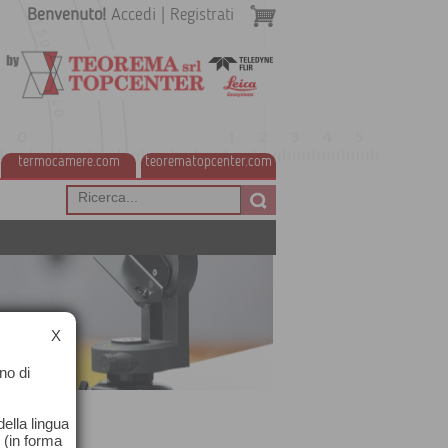
Benvenuto!
Accedi
|
Registrati
termocamere.com
teorematopcenter.com
X
no di
ella lingua
o (in forma