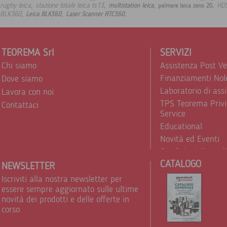
,
,
,
,
rugby leica
stazione totale leica ts13
HD
multistation leica
palmare leica zeno 20
,
,
.
BLK360
Leica BLK360
Laser Scanner RTC360
TEOREMA Srl
SERVIZI
Chi siamo
Assistenza Post V
Finanziamenti Nol
Dove siamo
Laboratorio di ass
Lavora con noi
TPS Teorema Privi
Contattaci
Service
Educational
Novità ed Eventi
Condizioni di vend
CATALOGO
Trattamento dei d
NEWSLETTER
Iscriviti alla nostra newsletter per
essere sempre aggiornato sulle ultime
novità dei prodotti e delle offerte in
corso