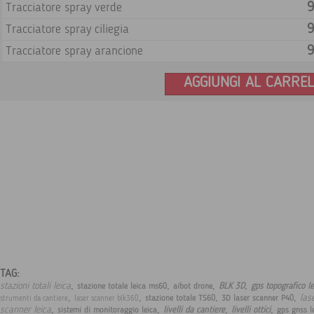
9
Tracciatore spray verde
9
Tracciatore spray ciliegia
9
Tracciatore spray arancione
AGGIUNGI AL CARRE
TAG:
,
,
,
,
stazioni totali leica
BLK 3D
gps topografico l
stazione totale leica ms60
aibot drone
,
,
,
,
las
stazione totale TS60
3D laser scanner P40
strumenti da cantiere
laser scanner blk360
,
,
,
,
scanner leica
livelli da cantiere
livelli ottici
sistemi di monitoraggio leica
gps gnss l