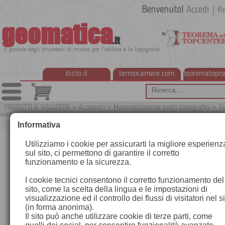
Benvenuto!
Accedi
|
Re
geomatica
.it
Il portale degli strumenti di misura per l'edilizia e la topografia
disto.it
termocamere.com
teorematopce
PRODOTTI & SOLUZIONI
>
Accessori
>
Materializzazione punti topografici
>
Tr
spray
G7
Informativa
Utilizziamo i cookie per assicurarti la migliore esperienz
sul sito, ci permettono di garantire il corretto
funzionamento e la sicurezza.
I cookie tecnici consentono il corretto funzionamento del
sito, come la scelta della lingua e le impostazioni di
visualizzazione ed il controllo dei flussi di visitatori nel s
(in forma anonima).
Il sito può anche utilizzare cookie di terze parti, come