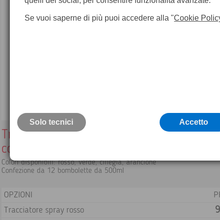
quelli dei social, per consentire funzionalità avanzate.
Se vuoi saperne di più puoi accedere alla "
Cookie Polic
Solo tecnici
Accetto
Tracciatore spray Vari colori disponibili
confezione da 12 pz
Colori disponibili: rosso, verde, ciliegia, arancione
Confezione da 12 bombolette da 500ml
OPZIONI
P
9
Tracciatore spray rosso