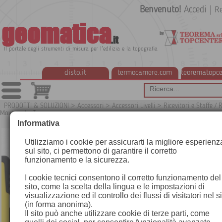
Benvenuto!
Accedi
|
Re
geomatica
.it
Il portale degli strumenti di misura per l'edilizia e la topografia
disto.it
termocamere.com
teorematopce
PRODOTTI & SOLUZIONI
>
Accessori
>
Accessori Livelli
>
Ricevitori e Staffe / R
Movimento Terra
G
Informativa
Utilizziamo i cookie per assicurarti la migliore esperienz
sul sito, ci permettono di garantire il corretto
funzionamento e la sicurezza.
I cookie tecnici consentono il corretto funzionamento del
sito, come la scelta della lingua e le impostazioni di
visualizzazione ed il controllo dei flussi di visitatori nel s
(in forma anonima).
Il sito può anche utilizzare cookie di terze parti, come