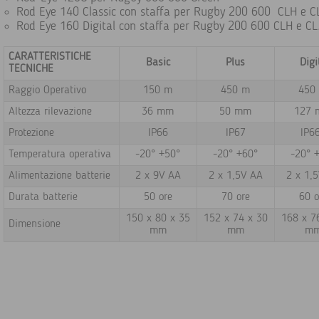
Rod Eye 140 Classic con staffa per Rugby 200 600 CLH e C
Rod Eye 160 Digital con staffa per Rugby 200 600 CLH e C
CARATTERISTICHE
Basic
Plus
Digi
TECNICHE
Raggio Operativo
150 m
450 m
450
Altezza rilevazione
36 mm
50 mm
127
Protezione
IP66
IP67
IP6
Temperatura operativa
-20° +50°
-20° +60°
-20° 
Alimentazione batterie
2 x 9V AA
2 x 1,5V AA
2 x 1,
Durata batterie
50 ore
70 ore
60 o
150 x 80 x 35
152 x 74 x 30
168 x 7
Dimensione
mm
mm
m