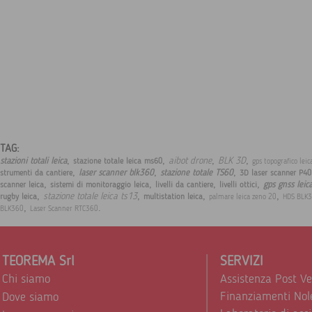
TAG:
,
,
,
,
aibot drone
BLK 3D
stazioni totali leica
stazione totale leica ms60
gps topografico lei
,
,
,
laser scanner blk360
stazione totale TS60
strumenti da cantiere
3D laser scanner P40
,
,
,
,
gps gnss leic
scanner leica
sistemi di monitoraggio leica
livelli da cantiere
livelli ottici
,
,
,
,
stazione totale leica ts13
rugby leica
multistation leica
palmare leica zeno 20
HDS BLK
,
.
BLK360
Laser Scanner RTC360
TEOREMA Srl
SERVIZI
Chi siamo
Assistenza Post V
Finanziamenti Nol
Dove siamo