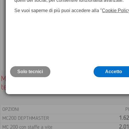
quelli dei social, per consentire funzionalità avanzate.
Se vuoi saperne di più puoi accedere alla "
Cookie Polic
Solo tecnici
Accetto
MC200 DEPTHMASTER Ricevitore movim
terra Leica
OPZIONI
P
1.62
MC200 DEPTHMASTER
2.01
MC 200 con staffe a vite