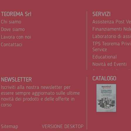
TEOREMA Srl
SERVIZI
Chi siamo
Assistenza Post V
Finanziamenti Nol
Dove siamo
Laboratorio di ass
Lavora con noi
TPS Teorema Privi
Contattaci
Service
Educational
Novità ed Eventi
Condizioni di vend
CATALOGO
Trattamento dei d
NEWSLETTER
Iscriviti alla nostra newsletter per
essere sempre aggiornato sulle ultime
novità dei prodotti e delle offerte in
corso
Sitemap
VERSIONE DESKTOP
Powere