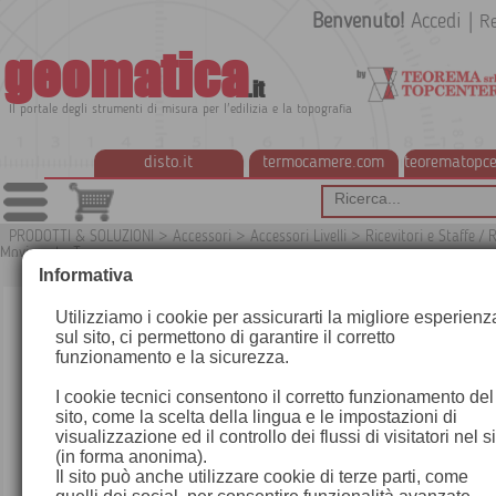
Benvenuto!
Accedi
|
Re
geomatica
.it
Il portale degli strumenti di misura per l'edilizia e la topografia
disto.it
termocamere.com
teorematopce
PRODOTTI & SOLUZIONI
>
Accessori
>
Accessori Livelli
>
Ricevitori e Staffe / R
Movimento Terra
G
Informativa
Utilizziamo i cookie per assicurarti la migliore esperienz
sul sito, ci permettono di garantire il corretto
funzionamento e la sicurezza.
I cookie tecnici consentono il corretto funzionamento del
sito, come la scelta della lingua e le impostazioni di
visualizzazione ed il controllo dei flussi di visitatori nel s
(in forma anonima).
Il sito può anche utilizzare cookie di terze parti, come