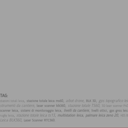
TAG:
,
,
,
,
aibot drone
gps topografico le
stazione totale leica ms60
BLK 3D
stazioni totali leica
,
,
,
strumenti da cantiere
stazione totale TS60
laser scanner blk360
3D laser scanner P4
,
,
,
,
livelli da cantiere
scanner leica
sistemi di monitoraggio leica
livelli ottici
gps gnss lei
,
,
,
,
stazione totale leica ts13
multistation leica
palmare leica zeno 20
rugby leica
HDS 
,
.
Leica BLK360
Laser Scanner RTC360