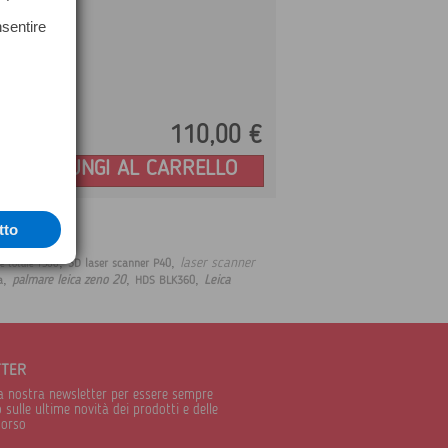
nsentire
110,
00
€
Prezzo:
AGGIUNGI AL CARRELLO
tto
,
,
laser scanner
3D laser scanner P40
ne totale TS60
,
,
,
palmare leica zeno 20
Leica
a
HDS BLK360
TTER
alla nostra newsletter per essere sempre
sulle ultime novità dei prodotti e delle
corso