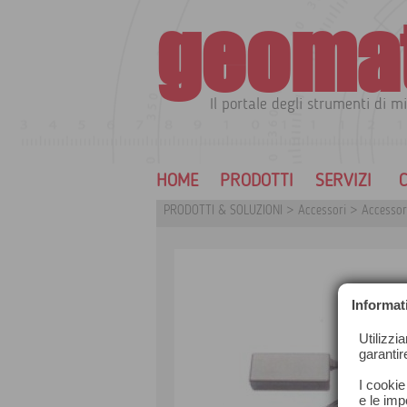
geoma
Il portale degli strumenti di mi
HOME
PRODOTTI
SERVIZI
C
PRODOTTI & SOLUZIONI
>
Accessori
>
Accessor
Informat
Utilizzi
garantir
I cookie
e le impo