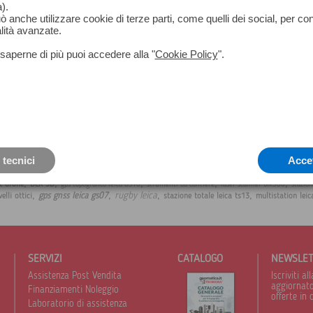
).
può anche utilizzare cookie di terze parti, come quelli dei social, per co
lità avanzate.
saperne di più puoi accedere alla "
Cookie Policy
".
 tecnici
Acce
,
,
,
,
,
t drone
BLK 3D
gps topografico leica GS16
strumenti da cantiere
laser scanner blk360
stazio
,
,
,
,
rugby leica
gps gnss leica gs07
velli ottici
stazione totale leica ts13
multistation leic
SERVIZI
CATALOGO
NEWSLE
Assistenza Post Vendita
Iscriviti 
aggiornato 
Finanziamenti Noleggio
offerte in 
Laboratorio di assistenza