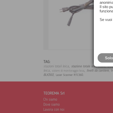
anonima
Il sito 
funziona
Se vuoi 
Solo
TAG:
,
,
stazioni totali leica
stazione totale leica ms60
aibo
,
,
,
leica
livelli da cantiere
li
sistemi di monitoraggio leica
,
.
BLK360
Laser Scanner RTC360
TEOREMA Srl
Chi siamo
Dove siamo
Lavora con noi