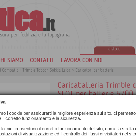
tica
.it
sura per l'edilizia e la topografia
disto.it
HI SIAMO
CONTATTI
LAVORA CON NOI
i Compatibili Trimble Topcon Sokkia Leica
>
Caricatori per batterie
Caricabatteria Trimble
SLOT per batterie 5700
iva
amo i cookie per assicurarti la migliore esperienza sul sito, ci permetto
e il corretto funzionamento e la sicurezza.
 tecnici consentono il corretto funzionamento del sito, come la scelta d
stazioni di visualizzazione ed il controllo dei flussi di visitatori nel sit