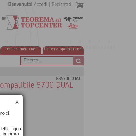
Benvenuto!
Accedi
|
Registrati
termocamere.com
teorematopcenter.com
G85700DUAL
 compatibile 5700 DUAL
X
no di
ella lingua
o (in forma