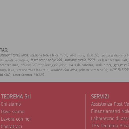
TAG:
,
,
,
,
BLK 3D
stazioni totali leica
stazione totale leica ms60
aibot drone
gps topografico leica 
,
,
,
laser scanner blk360
stazione totale TS60
3D laser scanner P40
strumenti da cantiere
,
,
,
,
sistemi di monitoraggio leica
gps gnss l
scanner leica
livelli da cantiere
livelli ottici
,
,
,
,
HDS BLK36
multistation leica
rugby leica
stazione totale leica ts13
palmare leica zeno 20
,
.
BLK360
Laser Scanner RTC360
TEOREMA Srl
SERVIZI
Chi siamo
Assistenza Post V
Finanziamenti Nol
Dove siamo
Laboratorio di ass
Lavora con noi
TPS Teorema Privi
Contattaci