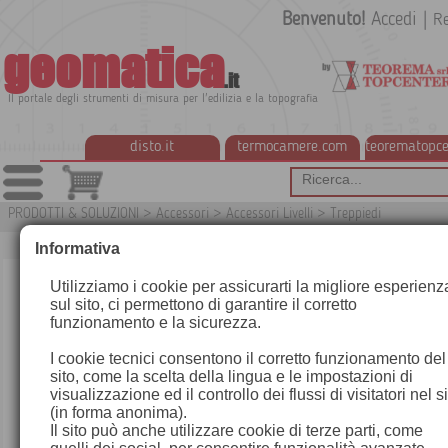
Benvenuto!
Accedi
|
Re
geomatica
.it
Il portale degli strumenti di misura per l'edilizia e la topografia
disto.it
termocamere.com
teorematopce
PRODOTTI & SOLUZIONI
>
Accessori
>
Accessori Livelli
>
Treppiedi
G
Informativa
Utilizziamo i cookie per assicurarti la migliore esperienz
sul sito, ci permettono di garantire il corretto
funzionamento e la sicurezza.
I cookie tecnici consentono il corretto funzionamento del
sito, come la scelta della lingua e le impostazioni di
visualizzazione ed il controllo dei flussi di visitatori nel s
(in forma anonima).
Il sito può anche utilizzare cookie di terze parti, come