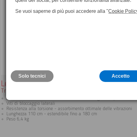
quelli dei social, per consentire funzionalità avanzate.
Se vuoi saperne di più puoi accedere alla "
Cookie Polic
Solo tecnici
Accetto
Leica GST20-9
Treppiede pesante in legno
Struttura solida a chiusura automatica con cinghia a spalla
Viti di bloccaggio laterali
Resistenza alla torsione - assorbimento ottimale delle vibrazioni
Lunghezza 110 cm - estendibile fino a 180 cm
Peso 6,4 kg