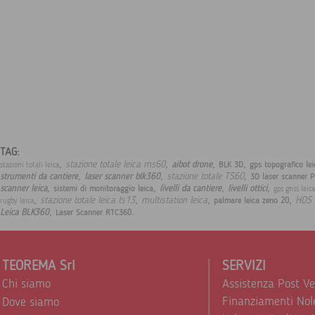
TAG:
,
,
,
,
stazione totale leica ms60
aibot drone
BLK 3D
gps topografico le
stazioni totali leica
,
,
,
stazione totale TS60
strumenti da cantiere
laser scanner blk360
3D laser scanner 
,
,
,
,
scanner leica
livelli da cantiere
livelli ottici
sistemi di monitoraggio leica
gps gnss leic
,
,
,
,
stazione totale leica ts13
multistation leica
HDS 
palmare leica zeno 20
rugby leica
,
.
Leica BLK360
Laser Scanner RTC360
TEOREMA Srl
SERVIZI
Chi siamo
Assistenza Post V
Finanziamenti Nol
Dove siamo