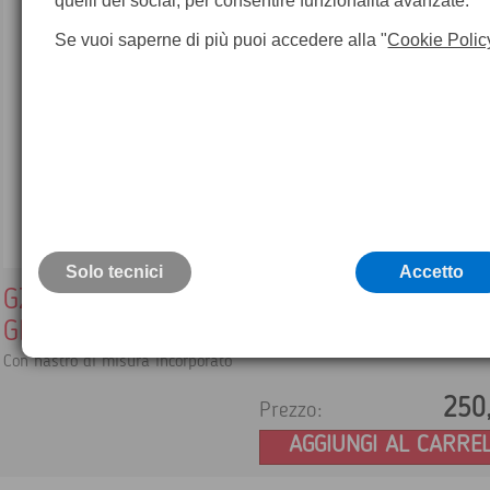
quelli dei social, per consentire funzionalità avanzate.
Se vuoi saperne di più puoi accedere alla "
Cookie Polic
Solo tecnici
Accetto
GZS4 Misuratore di altezza strumentale p
GPS
Con nastro di misura incorporato
250
Prezzo:
AGGIUNGI AL CARRE