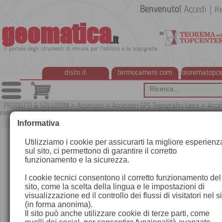
Benvenuto!
Accedi
|
Re
geomatica
.it
Il portale degli strumenti di misura per l'edilizia e la topografia
disto.it
termocamere.com
teorematopce
PRODOTTI & SOLUZIONI
>
Accessori
>
Accessori GPS Topografici Leica
>
Acces
configurazione Base
G
Informativa
Utilizziamo i cookie per assicurarti la migliore esperienz
sul sito, ci permettono di garantire il corretto
funzionamento e la sicurezza.
I cookie tecnici consentono il corretto funzionamento del
sito, come la scelta della lingua e le impostazioni di
visualizzazione ed il controllo dei flussi di visitatori nel s
(in forma anonima).
Il sito può anche utilizzare cookie di terze parti, come