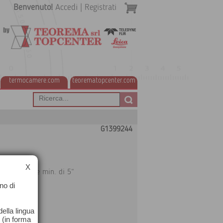
Benvenuto!
Accedi
|
Registrati
termocamere.com
teorematopcenter.com
G1399244
X
one angolare min. di 5“
no di
 a 176 cm
ella lingua
o (in forma