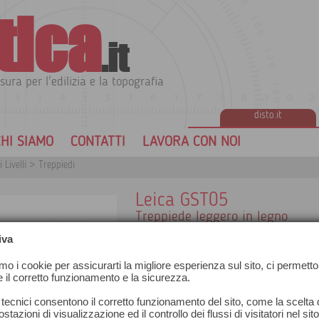
tica
.it
sura per l'edilizia e la topografia
disto.it
HI SIAMO
CONTATTI
LAVORA CON NOI
 Livelli
>
Treppiedi
Leica GST05
Treppiede leggero in legno
Rivestimento protettivo in plastica
iva
Adatto agli strumenti TPS con precisi
riflettori e antenne GNSS
amo i cookie per assicurarti la migliore esperienza sul sito, ci permetto
Lunghezza 107 cm - estendibile fino
e il corretto funzionamento e la sicurezza.
Peso 5,6 kg
 tecnici consentono il corretto funzionamento del sito, come la scelta d
stazioni di visualizzazione ed il controllo dei flussi di visitatori nel sit