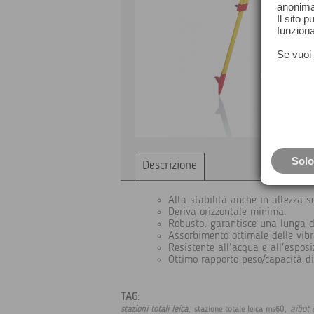
anonima
Il sito 
funziona
Se vuoi 
Solo
Descrizione
Alta stabilità anche in altezza so
Deriva orizzontale minima.
Robusto, garantisce una lunga 
Assorbimento ottimale delle vibr
Resistente all'acqua e all'esposi
Ottimo rapporto peso/capacità di
TAG:
,
,
aibot 
stazioni totali leica
stazione totale leica ms60