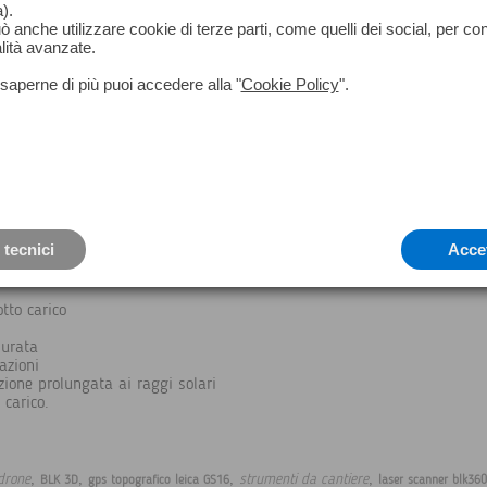
).
può anche utilizzare cookie di terze parti, come quelli dei social, per co
lità avanzate.
saperne di più puoi accedere alla "
Cookie Policy
".
 tecnici
Acce
tto carico
durata
azioni
zione prolungata ai raggi solari
 carico.
,
,
,
,
drone
strumenti da cantiere
BLK 3D
gps topografico leica GS16
laser scanner blk360