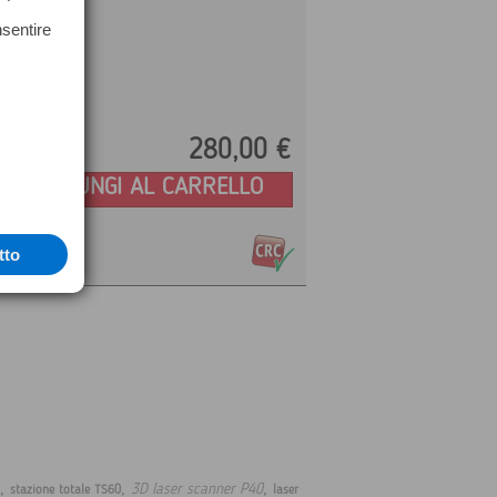
nsentire
280,
00
€
Prezzo:
AGGIUNGI AL CARRELLO
tto
,
,
,
3D laser scanner P40
stazione totale TS60
laser