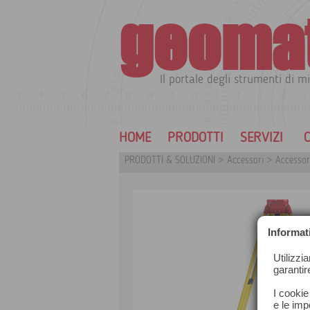
geoma
Il portale degli strumenti di mi
HOME
PRODOTTI
SERVIZI
C
PRODOTTI & SOLUZIONI
>
Accessori
>
Accessori
Informat
Utilizzi
garantir
I cookie
e le impo