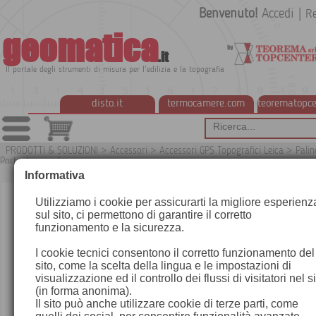
Benvenuto!
Accedi
|
Re
geomatica
.it
Il portale degli strumenti di misura per l'edilizia e la topografia
disto.it
termocamere.com
teorematopce
PRODOTTI & SOLUZIONI
>
Accessori
>
Accessori GPS Topografici Leica
>
Palin
Portantenne ed accessori
G
Informativa
Utilizziamo i cookie per assicurarti la migliore esperienz
sul sito, ci permettono di garantire il corretto
funzionamento e la sicurezza.
I cookie tecnici consentono il corretto funzionamento del
sito, come la scelta della lingua e le impostazioni di
visualizzazione ed il controllo dei flussi di visitatori nel s
(in forma anonima).
Il sito può anche utilizzare cookie di terze parti, come