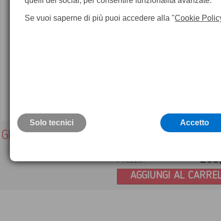
quelli dei social, per consentire funzionalità avanzate.
Se vuoi saperne di più puoi accedere alla "
Cookie Polic
Solo tecnici
Accetto
GHT40, Supporto per GPS su palina
205
Prezzo:
AGGIUNGI AL CARRE