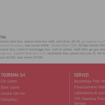
TAG:
,
,
,
,
stazioni totali leica
stazione totale leica ms60
aibot drone
BLK 3D
gps topografico leica 
,
,
,
stazione totale TS60
3D laser scanner P40
laser scanner blk360
strumenti da cantiere
,
,
,
,
livelli ottici
scanner leica
sistemi di monitoraggio leica
livelli da cantiere
gps gnss leic
,
,
,
,
stazione totale leica ts13
multistation leica
palmare leica zeno 20
HDS B
rugby leica
,
.
Leica BLK360
Laser Scanner RTC360
TEOREMA Srl
SERVIZI
Chi siamo
Assistenza Post V
Finanziamenti Nol
Dove siamo
Laboratorio di ass
Lavora con noi
TPS Teorema Privi
Contattaci
Service