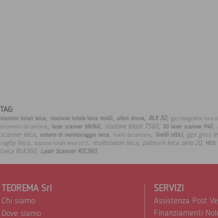
TAG:
,
,
,
,
BLK 3D
stazioni totali leica
stazione totale leica ms60
aibot drone
gps topografico leica 
,
,
,
,
stazione totale TS60
laser scanner blk360
3D laser scanner P40
strumenti da cantiere
,
,
,
,
scanner leica
gps gnss le
livelli ottici
sistemi di monitoraggio leica
livelli da cantiere
,
,
,
,
rugby leica
multistation leica
palmare leica zeno 20
HDS 
stazione totale leica ts13
,
.
Leica BLK360
Laser Scanner RTC360
TEOREMA Srl
SERVIZI
Chi siamo
Assistenza Post V
Finanziamenti Nol
Dove siamo