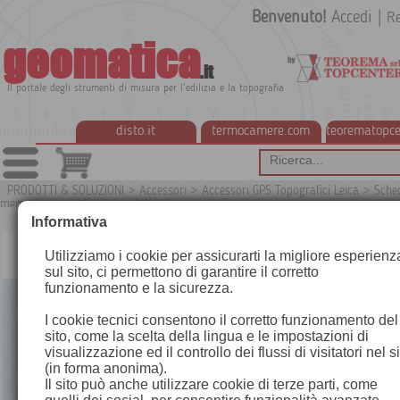
Benvenuto!
Accedi
|
Re
geomatica
.it
Il portale degli strumenti di misura per l'edilizia e la topografia
disto.it
termocamere.com
teorematopce
PRODOTTI & SOLUZIONI
>
Accessori
>
Accessori GPS Topografici Leica
>
Sche
memoria e cavi di scarico dati
G
Informativa
Utilizziamo i cookie per assicurarti la migliore esperienz
sul sito, ci permettono di garantire il corretto
funzionamento e la sicurezza.
I cookie tecnici consentono il corretto funzionamento del
sito, come la scelta della lingua e le impostazioni di
visualizzazione ed il controllo dei flussi di visitatori nel s
(in forma anonima).
Il sito può anche utilizzare cookie di terze parti, come