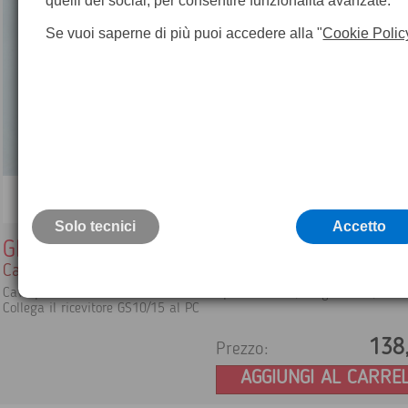
quelli dei social, per consentire funzionalità avanzate.
Se vuoi saperne di più puoi accedere alla "
Cookie Polic
Solo tecnici
Accetto
GEV160
Cavo Leica
Cavo per trasferimento dati Lemo - 9 pin F RS232, lunghezza 2,8 mt
Collega il ricevitore GS10/15 al PC
138
Prezzo:
AGGIUNGI AL CARRE