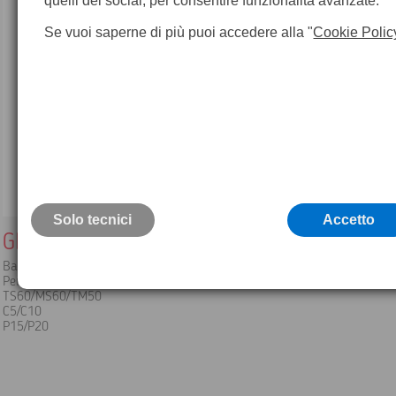
quelli dei social, per consentire funzionalità avanzate.
Se vuoi saperne di più puoi accedere alla "
Cookie Polic
Solo tecnici
Accetto
GEB242 Batteria Leica
Batteria ricaricabile agli Ioni di Litio, 14,8V / 5,8Ah
Per i seguenti strumenti:
TS60/MS60/TM50
C5/C10
P15/P20