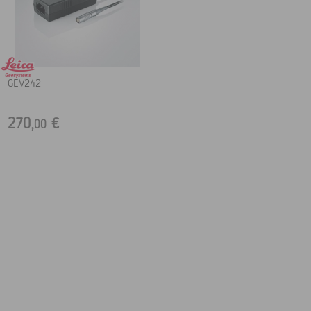
GEV242
270,
€
00