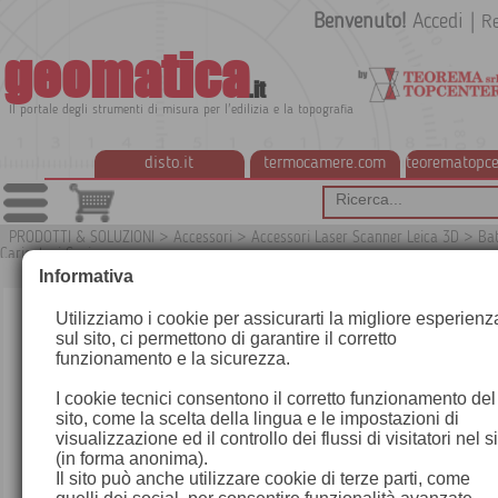
Benvenuto!
Accedi
|
Re
geomatica
.it
Il portale degli strumenti di misura per l'edilizia e la topografia
disto.it
termocamere.com
teorematopce
PRODOTTI & SOLUZIONI
>
Accessori
>
Accessori Laser Scanner Leica 3D
>
Bat
Caricatori Cavi
G
Informativa
Utilizziamo i cookie per assicurarti la migliore esperienz
sul sito, ci permettono di garantire il corretto
funzionamento e la sicurezza.
I cookie tecnici consentono il corretto funzionamento del
sito, come la scelta della lingua e le impostazioni di
visualizzazione ed il controllo dei flussi di visitatori nel s
(in forma anonima).
Il sito può anche utilizzare cookie di terze parti, come