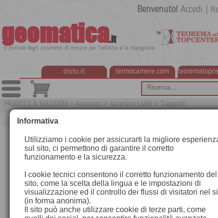
Benvenuto!
Accedi
|
Re
geomatica
.it
Il portale degli strumenti di misura per l'edilizia e la topografia
disto.it
termocamere.com
teorematopce
PRODOTTI & SOLUZIONI
>
Accessori
>
Accessori Livelli
>
Treppiedi
G
Informativa
Utilizziamo i cookie per assicurarti la migliore esperienz
sul sito, ci permettono di garantire il corretto
funzionamento e la sicurezza.
I cookie tecnici consentono il corretto funzionamento del
sito, come la scelta della lingua e le impostazioni di
visualizzazione ed il controllo dei flussi di visitatori nel s
(in forma anonima).
Il sito può anche utilizzare cookie di terze parti, come