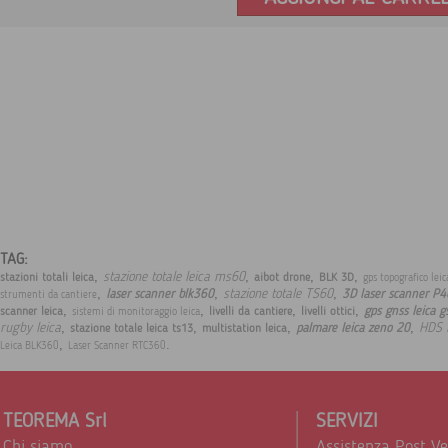
TAG:
,
,
,
,
stazione totale leica ms60
stazioni totali leica
aibot drone
BLK 3D
gps topografico lei
,
,
,
stazione totale TS60
laser scanner blk360
3D laser scanner P4
strumenti da cantiere
,
,
,
,
gps gnss leica 
scanner leica
livelli da cantiere
livelli ottici
sistemi di monitoraggio leica
,
,
,
,
rugby leica
HDS 
palmare leica zeno 20
stazione totale leica ts13
multistation leica
,
.
Leica BLK360
Laser Scanner RTC360
TEOREMA Srl
SERVIZI
Chi siamo
Assistenza Post V