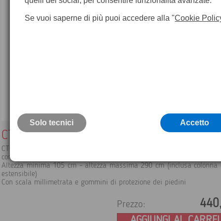
quelli dei social, per consentire funzionalità avanzate.
Se vuoi saperne di più puoi accedere alla "
Cookie Polic
Solo tecnici
Accetto
CTC290 Treppiede professionale
CTC290 Treppiede professionale in alluminio multifunzione,
con tracolla, morsetti rapidi e bolla
Altezza minima 105 cm - altezza massima 290 cm (inclusa colonna 
estensibile)
Con scala millimetrata e gommini di protezione dei piedini
440
Prezzo:
AGGIUNGI AL CARRE