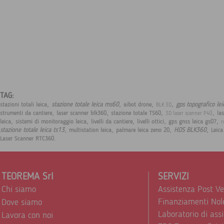
TAG:
,
,
,
,
stazione totale leica ms60
gps topografico le
stazioni totali leica
aibot drone
BLK 3D
,
,
,
,
strumenti da cantiere
laser scanner blk360
stazione totale TS60
la
3D laser scanner P40
,
,
,
,
,
leica
sistemi di monitoraggio leica
livelli da cantiere
livelli ottici
gps gnss leica gs07
r
,
,
,
,
stazione totale leica ts13
HDS BLK360
multistation leica
palmare leica zeno 20
Leic
.
Laser Scanner RTC360
TEOREMA Srl
SERVIZI
Chi siamo
Assistenza Post V
Finanziamenti Nol
Dove siamo
Laboratorio di ass
Lavora con noi