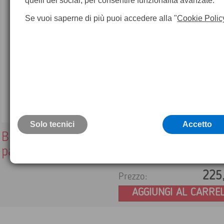
quelli dei social, per consentire funzionalità avanzate.
Se vuoi saperne di più puoi accedere alla "
Cookie Polic
Solo tecnici
Accetto
Bipiede sostegno universale easy lock pe
palina telescopica
225
Prezzo:
AGGIUNGI AL CARRE