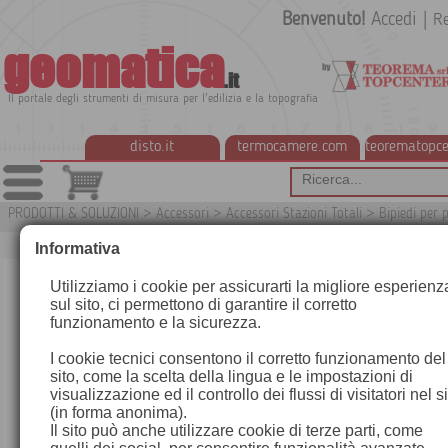
Benvenuto!
Accedi
|
Re
geomatica
.it
Il portale degli strumenti di misura per l'edilizia e la topografia
disto.it
termocamere.com
teorematopce
PRODOTTI & SOLUZIONI
>
Accessori
>
Accessori Stazioni Totali
>
Bipiedi per 
G30
Informativa
Utilizziamo i cookie per assicurarti la migliore esperienz
sul sito, ci permettono di garantire il corretto
funzionamento e la sicurezza.
I cookie tecnici consentono il corretto funzionamento del
sito, come la scelta della lingua e le impostazioni di
visualizzazione ed il controllo dei flussi di visitatori nel s
(in forma anonima).
Il sito può anche utilizzare cookie di terze parti, come