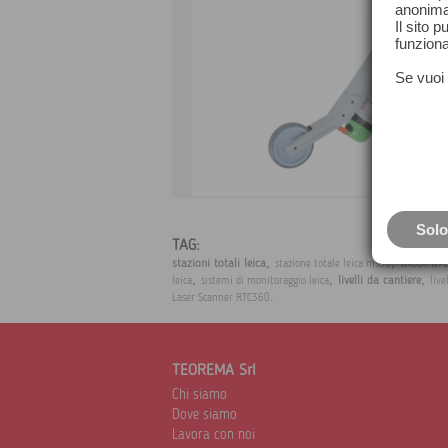
anonima
Il sito 
funziona
Se vuoi 
Solo
TAG:
,
,
aibot dr
stazioni totali leica
stazione totale leica ms60
,
,
,
livelli da cantiere
leica
sistemi di monitoraggio leica
live
.
Laser Scanner RTC360
TEOREMA Srl
Chi siamo
Dove siamo
Lavora con noi