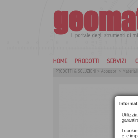
geoma
Il portale degli strumenti di mi
HOME
PRODOTTI
SERVIZI
C
PRODOTTI & SOLUZIONI
>
Accessori
>
Materiali
Informat
Utilizzi
garantir
I cookie
e le impo