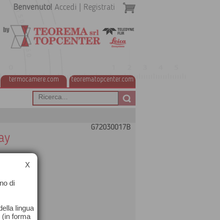
Benvenuto!
Accedi
|
Registrati
termocamere.com
teorematopcenter.com
G72030017B
ay
X
no di
ella lingua
o (in forma