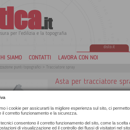
tica
.it
sura per l'edilizia e la topografia
disto.it
HI SIAMO
CONTATTI
LAVORA CON NOI
zzazione punti topografici
>
Tracciatore spray
Asta per tracciatore spr
iva
amo i cookie per assicurarti la migliore esperienza sul sito, ci permetto
e il corretto funzionamento e la sicurezza.
 tecnici consentono il corretto funzionamento del sito, come la scelta d
stazioni di visualizzazione ed il controllo dei flussi di visitatori nel sit