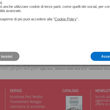
).
può anche utilizzare cookie di terze parti, come quelli dei social, per co
lità avanzate.
saperne di più puoi accedere alla "
Cookie Policy
".
 tecnici
Acce
,
,
,
,
one
gps topografico leica GS16
laser scanner blk360
BLK 3D
strumenti da cantiere
,
,
,
,
gps gnss leica gs07
stazione totale leica ts13
rugby leica
multistation leica
lli ottici
SERVIZI
CATALOGO
NEWSLE
Assistenza Post Vendita
Iscriviti 
aggiornato 
Finanziamenti Noleggio
offerte in 
Laboratorio di assistenza