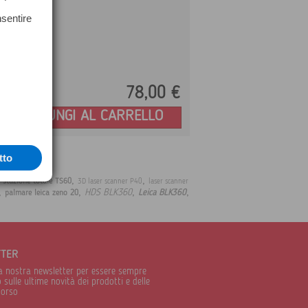
nsentire
78,
00
€
Prezzo:
AGGIUNGI AL CARRELLO
tto
,
,
,
stazione totale TS60
3D laser scanner P40
laser scanner
,
,
,
,
HDS BLK360
Leica BLK360
palmare leica zeno 20
TTER
alla nostra newsletter per essere sempre
sulle ultime novità dei prodotti e delle
corso