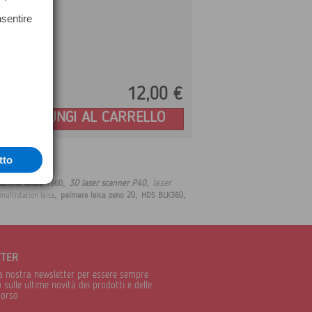
nsentire
12,
00
€
Prezzo:
AGGIUNGI AL CARRELLO
tto
,
,
laser
3D laser scanner P40
azione totale TS60
,
,
,
palmare leica zeno 20
HDS BLK360
multistation leica
TTER
alla nostra newsletter per essere sempre
sulle ultime novità dei prodotti e delle
corso