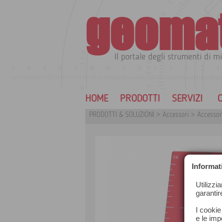
geoma
Il portale degli strumenti di mi
HOME
PRODOTTI
SERVIZI
C
PRODOTTI & SOLUZIONI
>
Accessori
>
Accessori
Informat
Utilizzi
garantir
I cookie
e le impo