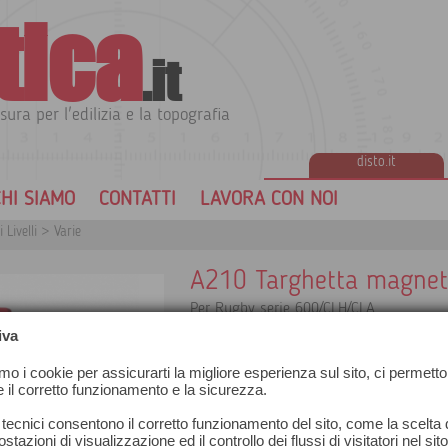
tica
.it
sura per l'edilizia e la topografia
disto.it
HI SIAMO
CONTATTI
LAVORA CON NOI
 Livelli
>
Varie
A210 Targhetta magneti
Per Rugby serie 600/CLH/CLA
iva
amo i cookie per assicurarti la migliore esperienza sul sito, ci permetto
e il corretto funzionamento e la sicurezza.
 tecnici consentono il corretto funzionamento del sito, come la scelta d
stazioni di visualizzazione ed il controllo dei flussi di visitatori nel sit