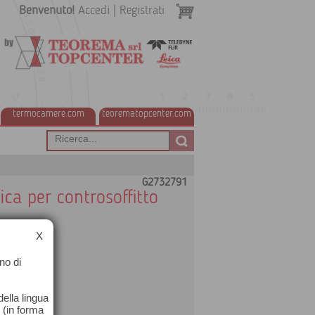
Benvenuto!
Accedi
|
Registrati
termocamere.com
teorematopcenter.com
G2732791
ca per controsoffitto
X
no di
ella lingua
o (in forma