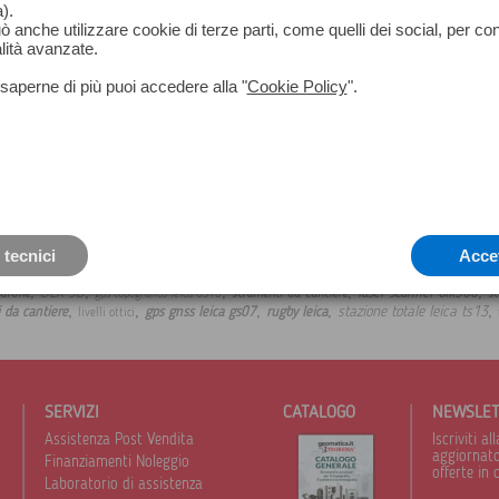
).
può anche utilizzare cookie di terze parti, come quelli dei social, per co
lità avanzate.
saperne di più puoi accedere alla "
Cookie Policy
".
 tecnici
Acce
,
,
,
,
,
BLK 3D
laser scanner blk360
 drone
strumenti da cantiere
st
gps topografico leica GS16
,
,
,
,
,
stazione totale leica ts13
li da cantiere
gps gnss leica gs07
rugby leica
livelli ottici
SERVIZI
CATALOGO
NEWSLE
Assistenza Post Vendita
Iscriviti 
aggiornato 
Finanziamenti Noleggio
offerte in 
Laboratorio di assistenza