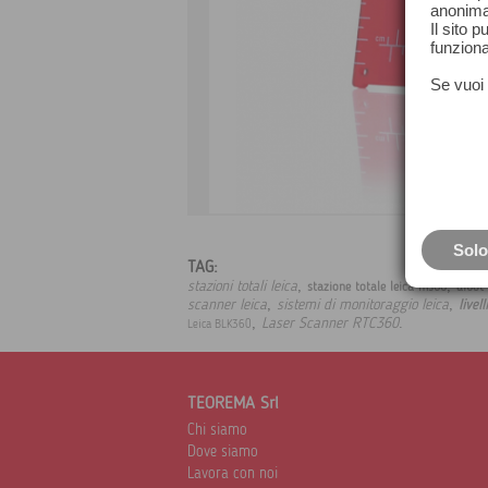
anonima
Il sito 
funziona
Se vuoi 
Solo
TAG:
,
,
stazioni totali leica
stazione totale leica ms60
aibot
,
,
scanner leica
sistemi di monitoraggio leica
livel
,
.
Laser Scanner RTC360
Leica BLK360
TEOREMA Srl
Chi siamo
Dove siamo
Lavora con noi