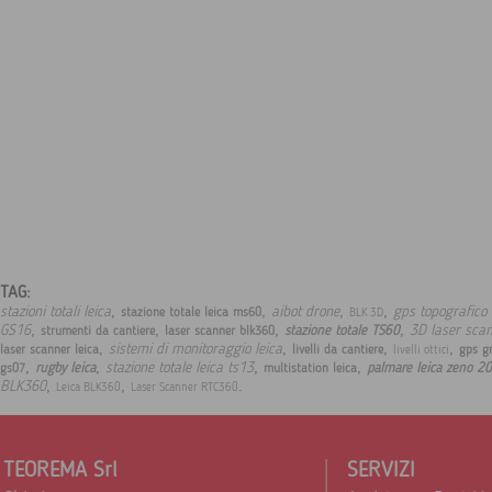
TAG:
,
,
,
,
stazioni totali leica
aibot drone
gps topografico 
stazione totale leica ms60
BLK 3D
,
,
,
,
GS16
3D laser sca
stazione totale TS60
strumenti da cantiere
laser scanner blk360
,
,
,
,
sistemi di monitoraggio leica
laser scanner leica
livelli da cantiere
gps gn
livelli ottici
,
,
,
,
stazione totale leica ts13
rugby leica
palmare leica zeno 20
gs07
multistation leica
,
,
.
BLK360
Leica BLK360
Laser Scanner RTC360
TEOREMA Srl
SERVIZI