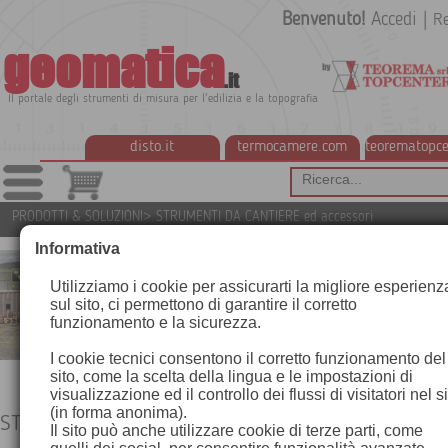
Benvenuto!
Accedi
|
Re
geomatica
.it
Il portale degli strumenti di misura per l'edilizia e la topografia
disto.it
termocamere.com
teorematopce
PRODOTTI & SOLUZIONI
>
STRUMENTI DA CANTIERE ed accessori
Informativa
Utilizziamo i cookie per assicurarti la migliore esperienz
sul sito, ci permettono di garantire il corretto
funzionamento e la sicurezza.
I cookie tecnici consentono il corretto funzionamento del
sito, come la scelta della lingua e le impostazioni di
visualizzazione ed il controllo dei flussi di visitatori nel s
(in forma anonima).
STRUMENTI DA CANTIERE ed accessori
Il sito può anche utilizzare cookie di terze parti, come