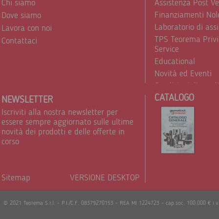
Chi siamo
Assistenza Post V
Finanziamenti Nol
Dove siamo
Laboratorio di ass
Lavora con noi
TPS Teorema Privi
Contattaci
Service
Educational
Novità ed Eventi
Condizioni di vend
CATALOGO
Trattamento dei d
NEWSLETTER
Iscriviti alla nostra newsletter per
essere sempre aggiornato sulle ultime
novità dei prodotti e delle offerte in
corso
Sitemap
VERSIONE DESKTOP
Powere
© 2021 Teorema S.r.l. - P.I./C.F. 08379270153 - REA MI 1224723 - cap.soc. 100.000 € i.v.