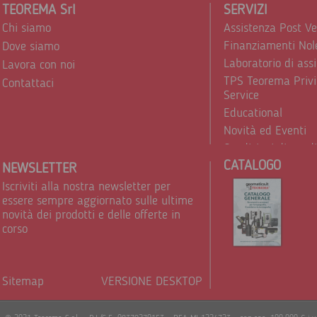
TEOREMA Srl
SERVIZI
Chi siamo
Assistenza Post V
Finanziamenti Nol
Dove siamo
Laboratorio di ass
Lavora con noi
TPS Teorema Privi
Contattaci
Service
Educational
Novità ed Eventi
Condizioni di vend
CATALOGO
Trattamento dei d
NEWSLETTER
Iscriviti alla nostra newsletter per
essere sempre aggiornato sulle ultime
novità dei prodotti e delle offerte in
corso
Sitemap
VERSIONE DESKTOP
Powere