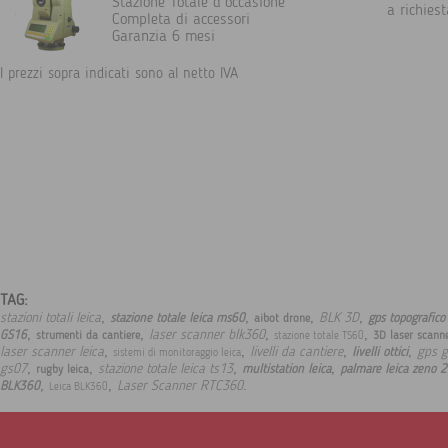
Stazione Totale d'occasione
a richie
Completa di accessori
Garanzia 6 mesi
I prezzi sopra indicati sono al netto IVA
TAG:
,
,
,
,
stazioni totali leica
BLK 3D
stazione totale leica ms60
gps topografico 
aibot drone
,
,
,
,
laser scanner blk360
GS16
strumenti da cantiere
3D laser scann
stazione totale TS60
,
,
,
,
laser scanner leica
livelli da cantiere
gps g
livelli ottici
sistemi di monitoraggio leica
,
,
,
,
gs07
stazione totale leica ts13
multistation leica
palmare leica zeno 
rugby leica
,
,
.
Laser Scanner RTC360
BLK360
Leica BLK360