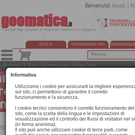
Benvenuto!
Accedi
|
Re
geomatica
.it
Il portale degli strumenti di misura per l'edilizia e la topografia
disto.it
termocamere.com
teorematopce
Promozioni & Usato
>
Strumenti Usati
>
Stazioni Totali
Informativa
Utilizziamo i cookie per assicurarti la migliore esperienz
sul sito, ci permettono di garantire il corretto
funzionamento e la sicurezza.
I cookie tecnici consentono il corretto funzionamento del
sito, come la scelta della lingua e le impostazioni di
visualizzazione ed il controllo dei flussi di visitatori nel s
(in forma anonima).
Stazioni Totali
Il sito può anche utilizzare cookie di terze parti, come