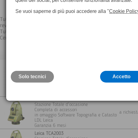
quelli dei social, per consentire funzionalità avanzate.
Se vuoi saperne di più puoi accedere alla "
Cookie Polic
Tutti gli Strumenti proposti sono perfettamente funzionanti e
revisionati presso i Laboratori Ufficiali dei Costruttori.
Tutti gli Strumenti sono accompagnati da Attestato di Collaud
Certificato di Calibrazione a Norme DIN 18723 o equivalente
Descrizione
CHCNAV CTS-112R4
La stazione totale CTS-112R4 con
precisione angolare di 2” e distanziometro
Solo tecnici
Accetto
ad alta efficienza per misure fino ad 800
a richie
m senza prisma e fino a 5000 m con
singolo prisma, garantisce precisione
millimetrica.
Leica TC2003
Stazione Totale d'occasione
Completa di accessori
a richie
in omaggio Software Topografia e Catasto
LDL Leica
Garanzia 6 mesi
Leica TCA2003