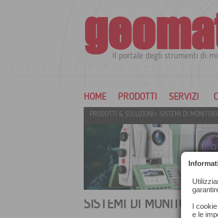
geoma
Il portale degli strumenti di mi
HOME
PRODOTTI
SERVIZI
C
PRODOTTI & SOLUZIONI
>
SISTEMI DI MONITOR
Informat
Utilizzi
garantir
SISTEMI DI MONITORAGG
I cookie
e le impo