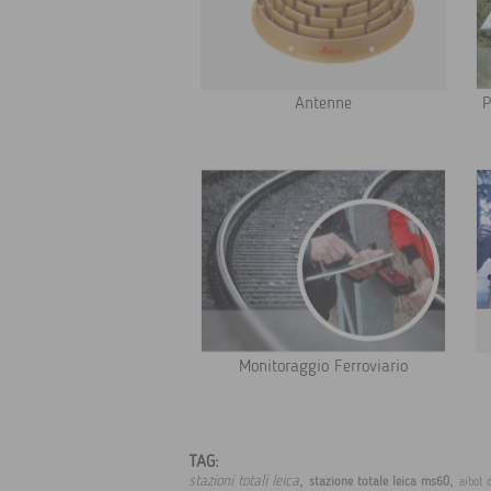
Antenne
P
Monitoraggio Ferroviario
TAG:
,
,
stazioni totali leica
stazione totale leica ms60
aibot 