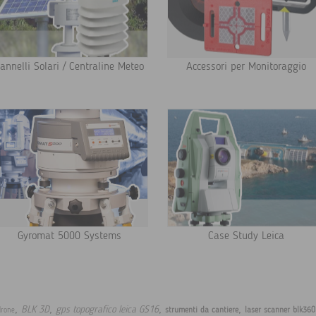
annelli Solari / Centraline Meteo
Accessori per Monitoraggio
Gyromat 5000 Systems
Case Study Leica
,
,
,
,
BLK 3D
gps topografico leica GS16
strumenti da cantiere
laser scanner blk360
drone