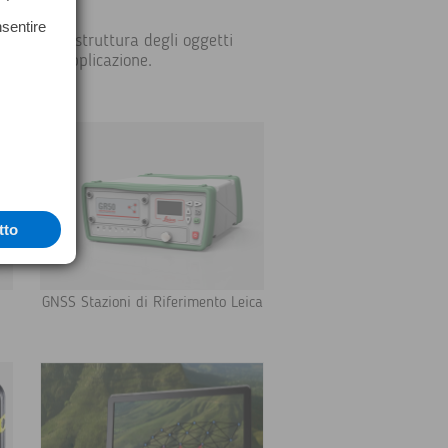
nsentire
estisci la struttura degli oggetti
 per ogni applicazione.
tto
GNSS Stazioni di Riferimento Leica