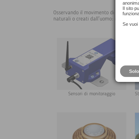
anonima
Il sito 
Osservando il movimento di un pendio vu
funziona
naturali o creati dall'uomo: il sistema 
Se vuoi 
Solo
Sensori di monitoraggio
St