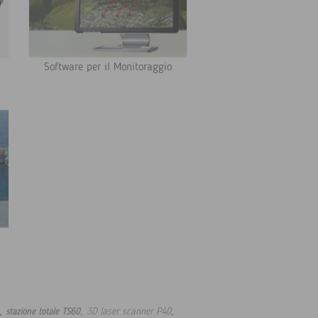
Software per il Monitoraggio
,
,
,
3D laser scanner P40
stazione totale TS60