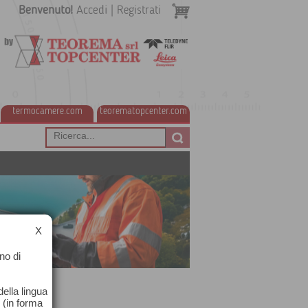
Benvenuto!
Accedi
|
Registrati
termocamere.com
teorematopcenter.com
X
no di
ella lingua
o (in forma