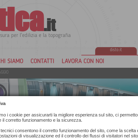
tica
.it
sura per l'edilizia e la topografia
disto.it
HI SIAMO
CONTATTI
LAVORA CON NOI
AGGIO
iva
amo i cookie per assicurarti la migliore esperienza sul sito, ci permetto
e il corretto funzionamento e la sicurezza.
IO
 tecnici consentono il corretto funzionamento del sito, come la scelta d
stazioni di visualizzazione ed il controllo dei flussi di visitatori nel sit