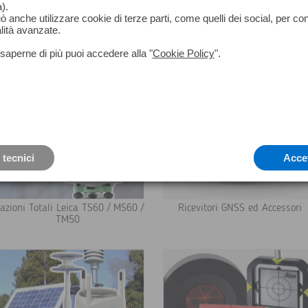
).
può anche utilizzare cookie di terze parti, come quelli dei social, per co
lcanico o la struttura di un lungo ponte; se misuri, analizzi e g
lità avanzate.
di monitoraggio di Leica Geosystems ti offre la giusta soluzione
saperne di più puoi accedere alla "
Cookie Policy
".
 tecnici
Acce
azioni Totali Leica TS60 / MS60 /
Ricevitori GNSS ed Accessori
TM50