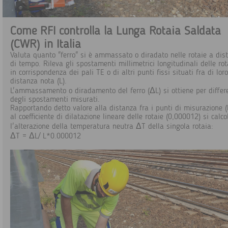
Come RFI controlla la Lunga Rotaia Saldata
(CWR) in Italia
Valuta quanto "ferro" si è ammassato o diradato nelle rotaie a dis
di tempo. Rileva gli spostamenti millimetrici longitudinali delle rot
in corrispondenza dei pali TE o di altri punti fissi situati fra di lor
distanza nota (L).
L'ammassamento o diradamento del ferro (ΔL) si ottiene per differ
degli spostamenti misurati.
Rapportando detto valore alla distanza fra i punti di misurazione (
al coefficiente di dilatazione lineare delle rotaie (0,000012) si calco
l'alterazione della temperatura neutra ΔT della singola rotaia:
ΔT = ΔL/ L*0.000012