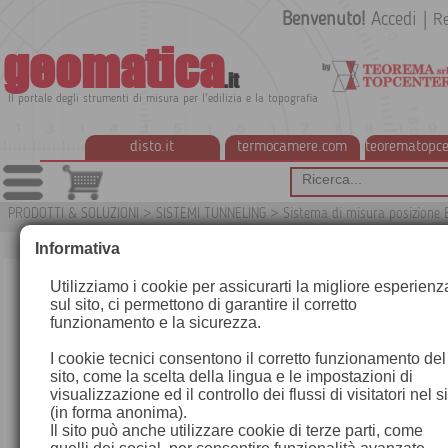
Benvenuto!
Accedi
|
Re
geomatica
.it
Il portale degli strumenti di misura per l'edilizia e la topografia
disto.it
termocamere.com
teorematopce
PRODOTTI & SOLUZIONI
>
SISTEMI TUNNELING
>
Sistema di misura posizione 
Certi A
Informativa
Utilizziamo i cookie per assicurarti la migliore esperienz
sul sito, ci permettono di garantire il corretto
funzionamento e la sicurezza.
I cookie tecnici consentono il corretto funzionamento del
sito, come la scelta della lingua e le impostazioni di
visualizzazione ed il controllo dei flussi di visitatori nel s
(in forma anonima).
Il sito può anche utilizzare cookie di terze parti, come