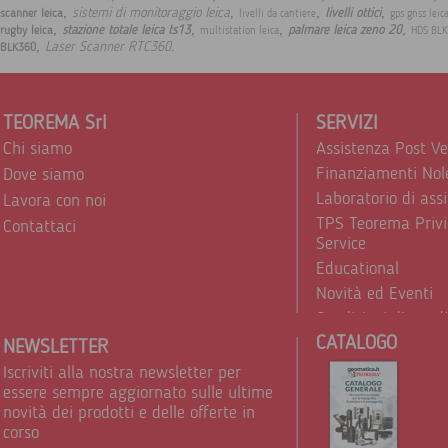
,
,
,
,
sistemi di monitoraggio leica
livelli ottici
scanner leica
livelli da cantiere
gps gnss leic
,
,
,
,
stazione totale leica ts13
palmare leica zeno 20
rugby leica
multistation leica
HDS BL
,
.
Laser Scanner RTC360
BLK360
TEOREMA Srl
SERVIZI
Chi siamo
Assistenza Post V
Finanziamenti Nol
Dove siamo
Laboratorio di ass
Lavora con noi
TPS Teorema Privi
Contattaci
Service
Educational
Novità ed Eventi
Condizioni di vend
CATALOGO
Trattamento dei d
NEWSLETTER
Iscriviti alla nostra newsletter per
essere sempre aggiornato sulle ultime
novità dei prodotti e delle offerte in
corso