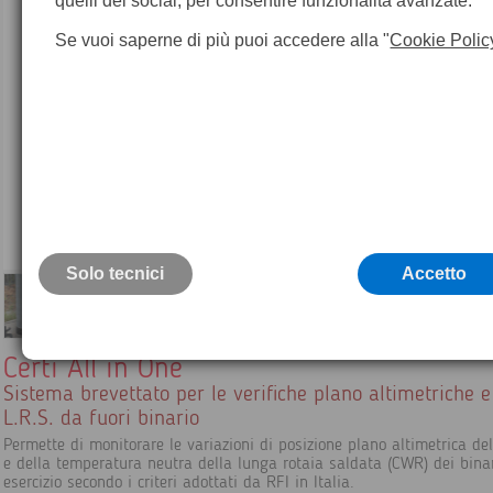
quelli dei social, per consentire funzionalità avanzate.
Se vuoi saperne di più puoi accedere alla "
Cookie Polic
Solo tecnici
Accetto
Certi All in One
Sistema brevettato per le verifiche plano altimetriche e
L.R.S. da fuori binario
Permette di monitorare le variazioni di posizione plano altimetrica del
e della temperatura neutra della lunga rotaia saldata (CWR) dei binar
esercizio secondo i criteri adottati da RFI in Italia.