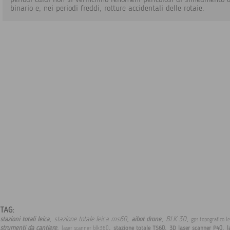
binario e, nei periodi freddi, rotture accidentali delle rotaie.
TAG:
,
,
,
,
stazione totale leica ms60
BLK 3D
stazioni totali leica
aibot drone
gps topografico l
,
,
,
,
strumenti da cantiere
stazione totale TS60
3D laser scanner P40
l
laser scanner blk360