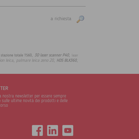
a richiesta
,
,
,
3D laser scanner P40
stazione totale TS60
laser
,
,
,
ion leica
palmare leica zeno 20
HDS BLK360
TTER
alla nostra newsletter per essere sempre
sulle ultime novità dei prodotti e delle
corso