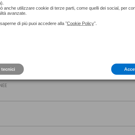
).
può anche utilizzare cookie di terze parti, come quelli dei social, per co
lità avanzate.
saperne di più puoi accedere alla "
Cookie Policy
".
MA OUTLET - SALVO ESAURIMENTO SCORTE
LET NON E' PREVISTO IL RESO
Linee a croce
 tecnici
Acce
INEE