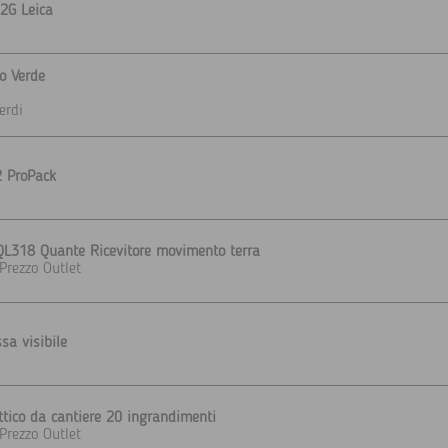
2G Leica
o Verde
erdi
 ProPack
 QL318 Quante Ricevitore movimento terra
Prezzo Outlet
ssa visibile
ttico da cantiere 20 ingrandimenti
Prezzo Outlet