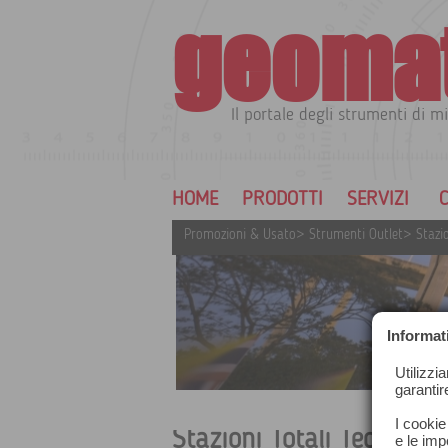
geoma
Il portale degli strumenti di mi
HOME
PRODOTTI
SERVIZI
C
Promozioni & Usato
>
Strumenti Outlet
>
Stazio
Informat
Utilizzi
garantir
I cookie
Stazioni Totali Teodoliti L
e le impo