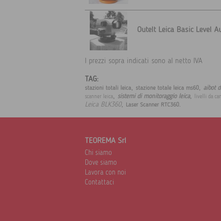
Outelt Leica Basic Level Au
I prezzi sopra indicati sono al netto IVA
TAG:
,
,
aibot 
stazioni totali leica
stazione totale leica ms60
,
,
sistemi di monitoraggio leica
scanner leica
livelli da ca
,
.
Leica BLK360
Laser Scanner RTC360
TEOREMA Srl
Chi siamo
Dove siamo
Lavora con noi
Contattaci