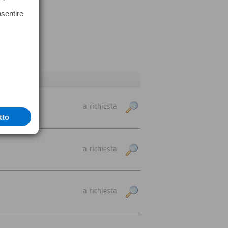
nsentire
a richiesta
tto
a richiesta
a richiesta