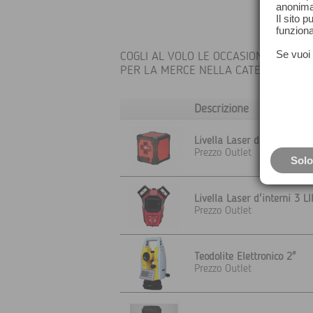
anonima
Il sito 
funziona
Se vuoi 
COGLI AL VOLO LE OCCASIONI TEORE
PER LA MERCE NELLA CATEGORIA OUT
Descrizione
Livella Laser da interni 2 
Prezzo Outlet
Solo
Livella Laser d'interni 3 L
Prezzo Outlet
Teodolite Elettronico 2"
Prezzo Outlet