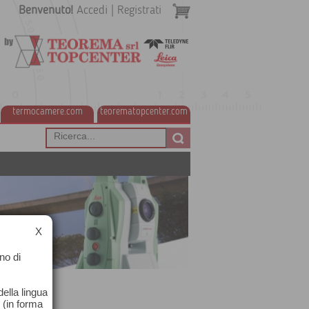
Benvenuto!
Accedi
|
Registrati
termocamere.com
teorematopcenter.com
X
no di
ella lingua
o (in forma