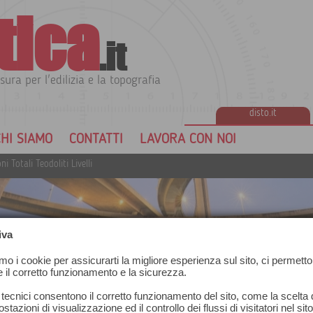
tica
.it
sura per l'edilizia e la topografia
disto.it
HI SIAMO
CONTATTI
LAVORA CON NOI
ni Totali Teodoliti Livelli
iva
amo i cookie per assicurarti la migliore esperienza sul sito, ci permetto
e il corretto funzionamento e la sicurezza.
 tecnici consentono il corretto funzionamento del sito, come la scelta d
ivelli
stazioni di visualizzazione ed il controllo dei flussi di visitatori nel sit