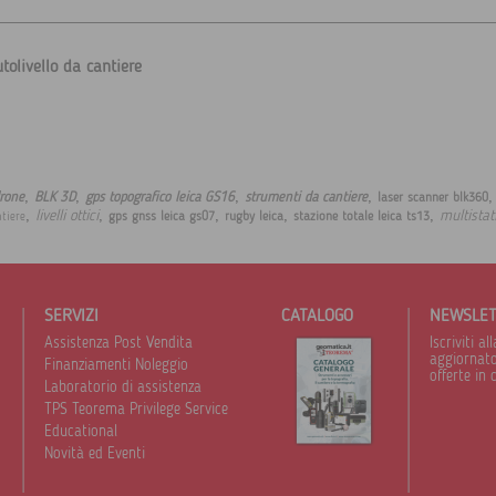
tolivello da cantiere
,
,
,
,
drone
BLK 3D
gps topografico leica GS16
strumenti da cantiere
laser scanner blk360
,
,
,
,
,
livelli ottici
multistat
gps gnss leica gs07
rugby leica
stazione totale leica ts13
ntiere
SERVIZI
CATALOGO
NEWSLE
Assistenza Post Vendita
Iscriviti 
aggiornato 
Finanziamenti Noleggio
offerte in 
Laboratorio di assistenza
TPS Teorema Privilege Service
Educational
Novità ed Eventi