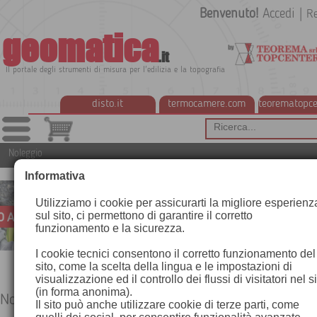
Benvenuto!
Accedi
|
Re
geomatica
.it
Il portale degli strumenti di misura per l'edilizia e la topografia
disto.it
termocamere.com
teorematopce
Noleggio
Informativa
Utilizziamo i cookie per assicurarti la migliore esperienz
sul sito, ci permettono di garantire il corretto
funzionamento e la sicurezza.
I cookie tecnici consentono il corretto funzionamento del
sito, come la scelta della lingua e le impostazioni di
visualizzazione ed il controllo dei flussi di visitatori nel s
(in forma anonima).
Noleggio
Il sito può anche utilizzare cookie di terze parti, come