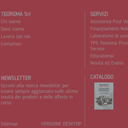
TEOREMA Srl
SERVIZI
Chi siamo
Assistenza Post V
Finanziamenti Nol
Dove siamo
Laboratorio di ass
Lavora con noi
TPS Teorema Privi
Contattaci
Service
Educational
Novità ed Eventi
Condizioni di vend
CATALOGO
Trattamento dei d
NEWSLETTER
Iscriviti alla nostra newsletter per
essere sempre aggiornato sulle ultime
novità dei prodotti e delle offerte in
corso
Sitemap
VERSIONE DESKTOP
Powere