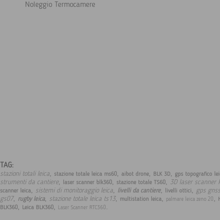
Noleggio Termocamere
TAG:
,
,
,
,
stazioni totali leica
stazione totale leica ms60
aibot drone
BLK 3D
gps topografico le
,
,
,
strumenti da cantiere
3D laser scanner 
laser scanner blk360
stazione totale TS60
,
,
,
,
sistemi di monitoraggio leica
gps gnss
livelli da cantiere
scanner leica
livelli ottici
,
,
,
,
,
gs07
stazione totale leica ts13
rugby leica
multistation leica
palmare leica zeno 20
,
,
.
BLK360
Leica BLK360
Laser Scanner RTC360