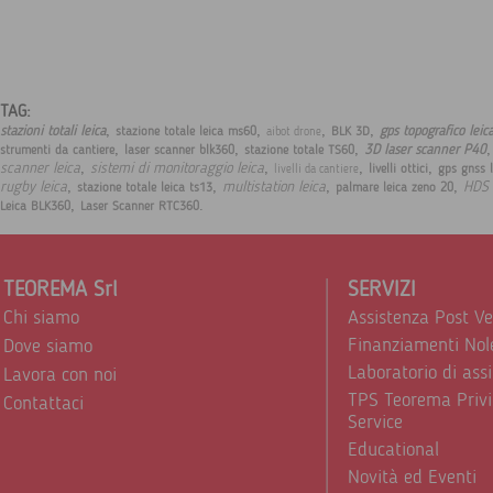
TAG:
,
,
,
,
stazioni totali leica
gps topografico lei
stazione totale leica ms60
BLK 3D
aibot drone
,
,
,
3D laser scanner P40
strumenti da cantiere
laser scanner blk360
stazione totale TS60
,
,
,
,
scanner leica
sistemi di monitoraggio leica
livelli ottici
gps gnss 
livelli da cantiere
,
,
,
,
rugby leica
multistation leica
HDS
stazione totale leica ts13
palmare leica zeno 20
,
.
Leica BLK360
Laser Scanner RTC360
TEOREMA Srl
SERVIZI
Chi siamo
Assistenza Post V
Finanziamenti Nol
Dove siamo
Laboratorio di ass
Lavora con noi
TPS Teorema Privi
Contattaci
Service
Educational
Novità ed Eventi