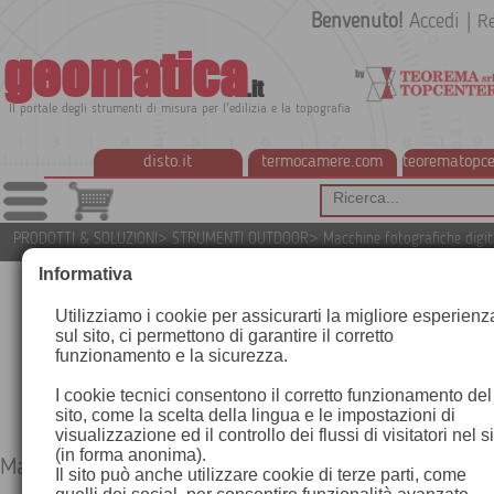
Benvenuto!
Accedi
|
Re
geomatica
.it
Il portale degli strumenti di misura per l'edilizia e la topografia
disto.it
termocamere.com
teorematopce
PRODOTTI & SOLUZIONI
>
STRUMENTI OUTDOOR
>
Macchine fotografiche digita
Informativa
Utilizziamo i cookie per assicurarti la migliore esperienz
sul sito, ci permettono di garantire il corretto
funzionamento e la sicurezza.
I cookie tecnici consentono il corretto funzionamento del
sito, come la scelta della lingua e le impostazioni di
visualizzazione ed il controllo dei flussi di visitatori nel s
(in forma anonima).
Macchine fotografiche digitali Leica
Il sito può anche utilizzare cookie di terze parti, come