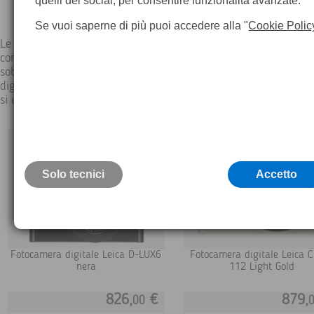
quelli dei social, per consentire funzionalità avanzate.
Se vuoi saperne di più puoi accedere alla "
Cookie Polic
Le maneggevoli ed eleganti fotocamere compatte Leica hanno
conquistato il pubblico per la loro semplicità di utilizzo, per il 
sobrio e per le loro grandi prestazioni ottiche. La moderna tecn
digitale ed i collaudati concetti provenienti dalla fotografia an
si uniscono in un insieme particolarmente ben riuscito.
Solo tecnici
Accetto
Fotocamera digitale Leica D-LUX6
Fotocamera digitale Leica 
nera
112 Light Gold
826,
€
879,
00