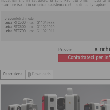
industriali alle infrastrutture, la serie RTC trasforma i flussi di l
scansione isolati in un unico ecosistema continuo di reality capture.
Disponibili 3 modelli:
Leica RTC300
- cod. G11049888
Leica RTC500
- cod. G11021010
Leica RTC700
- cod. G11021011
a rich
Prezzo:
Contattateci per in
Descrizione
Downloads