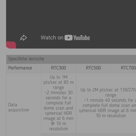
Specifiche tecniche
Performance
RTC300
RTC500
RTC700
Up to 1M
pts/sec at 85 m
range
Up to 2M pts/sec at 130/27
~2 minutes 30
range
seconds for a
~1 minute 40 seconds for 
complete full
Data
complete full dome scan a
dome scan and
acquisition
spherical HDR image at 6 
spherical HDR
10 m resolution
image at 6 mm
@ 10 m
resolution