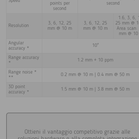
Speed
points per
second
second
1.6, 3, 6, 
3, 6, 12, 25
3, 6, 12, 25
25 mm @ 1
Resolution
mm @ 10 m
mm @ 10 m
Area scan:
mm @ 10
Angular
10"
accuracy *
Range accuracy
1.2 mm + 10 ppm
*
Range noise *
0.2 mm @ 10 m | 0.4 mm @ 50 m
**
3D point
1.5 mm @ 10 m | 3.8 mm @ 50 m
accuracy *
Ottieni il vantaggio competitivo grazie alle