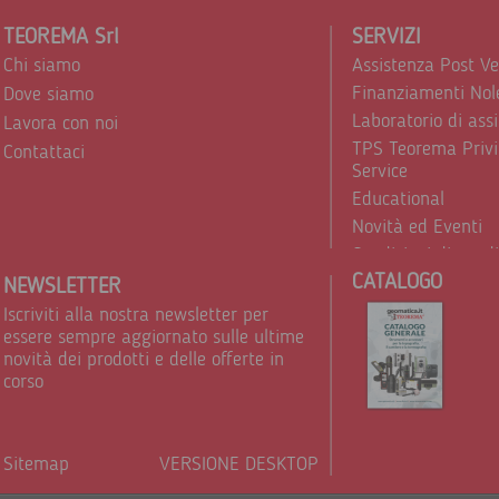
TEOREMA Srl
SERVIZI
Chi siamo
Assistenza Post V
Finanziamenti Nol
Dove siamo
Laboratorio di ass
Lavora con noi
TPS Teorema Privi
Contattaci
Service
Educational
Novità ed Eventi
Condizioni di vend
CATALOGO
Trattamento dei d
NEWSLETTER
Iscriviti alla nostra newsletter per
essere sempre aggiornato sulle ultime
novità dei prodotti e delle offerte in
corso
Sitemap
VERSIONE DESKTOP
Powere