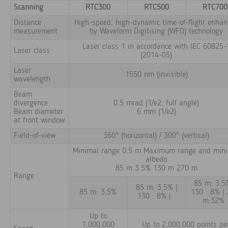
Scanning
RTC300
RTC500
RTC700
Distance
High-speed, high-dynamic time-of-flight enha
measurement
by Waveform Digitising (WFD) technology
Laser class 1 in accordance with IEC 60825-
Laser class
(2014-05)
Laser
1550 nm (invisible)
wavelength
Beam
divergence
0.5 mrad (1/e2, full angle)
Beam diameter
6 mm (1/e2)
at front window
Field-of-view
360° (horizontal) / 300° (vertical)
Minimal range 0.5 m Maximum range and min
albedo
85 m 3.5% 130 m 270 m
Range
85 m: 3,5
85 m: 3,5% |
85 m: 3,5%
130 : 8% |
130 : 8% |
m:32%
Up to
1,000,000
Up to 2,000,000 points pe