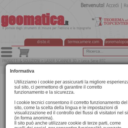
Benvenuto!
Accedi
|
Re
geomatica
.it
Il portale degli strumenti di misura per l'edilizia e la topografia
disto.it
termocamere.com
teorematopce
PRODOTTI & SOLUZIONI
>
LASER SCANNER 3D
>
Leica Serie RTC
S
Informativa
Utilizziamo i cookie per assicurarti la migliore esperienz
sul sito, ci permettono di garantire il corretto
funzionamento e la sicurezza.
I cookie tecnici consentono il corretto funzionamento del
sito, come la scelta della lingua e le impostazioni di
visualizzazione ed il controllo dei flussi di visitatori nel s
(in forma anonima).
Il sito può anche utilizzare cookie di terze parti, come