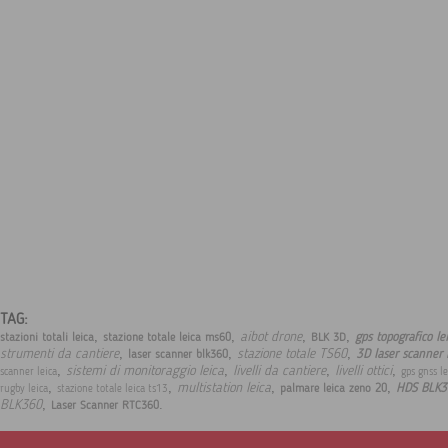
TAG:
,
,
,
,
aibot drone
gps topografico l
stazioni totali leica
stazione totale leica ms60
BLK 3D
,
,
,
strumenti da cantiere
stazione totale TS60
3D laser scanner
laser scanner blk360
,
,
,
,
sistemi di monitoraggio leica
livelli da cantiere
livelli ottici
scanner leica
gps gnss l
,
,
,
,
multistation leica
HDS BLK3
palmare leica zeno 20
rugby leica
stazione totale leica ts13
,
.
BLK360
Laser Scanner RTC360