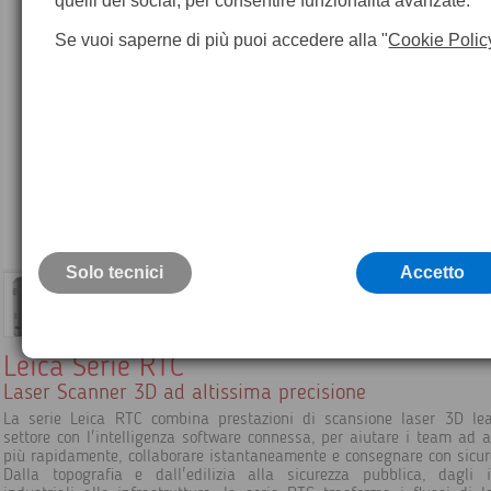
quelli dei social, per consentire funzionalità avanzate.
Se vuoi saperne di più puoi accedere alla "
Cookie Polic
Solo tecnici
Accetto
Leica Serie RTC
Laser Scanner 3D ad altissima precisione
La serie Leica RTC combina prestazioni di scansione laser 3D le
settore con l'intelligenza software connessa, per aiutare i team ad a
più rapidamente, collaborare istantaneamente e consegnare con sicur
Dalla topografia e dall'edilizia alla sicurezza pubblica, dagli 