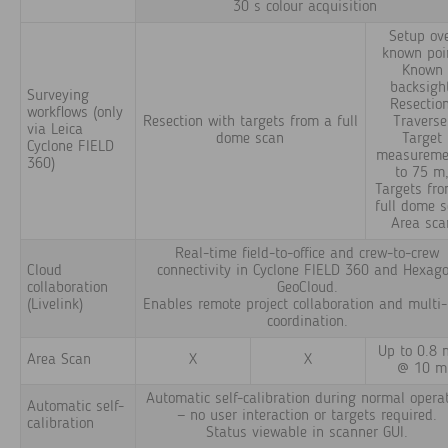
30 s colour acquisition
Setup ov
known poi
Known
backsigh
Surveying
Resectio
workflows (only
Resection with targets from a full
Traverse
via Leica
dome scan
Target
Cyclone FIELD
measureme
360)
to 75 m
Targets fr
full dome 
Area sca
Real-time field-to-office and crew-to-crew
Cloud
connectivity in Cyclone FIELD 360 and Hexag
collaboration
GeoCloud.
(Livelink)
Enables remote project collaboration and multi-
coordination.
Up to 0.8
Area Scan
X
X
@ 10 m
Automatic self-calibration during normal opera
Automatic self-
— no user interaction or targets required.
calibration
Status viewable in scanner GUI.