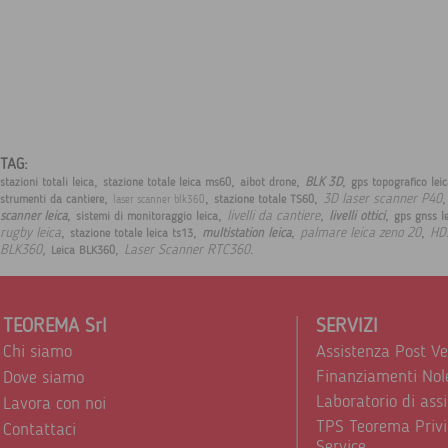
TAG:
,
,
,
,
BLK 3D
stazioni totali leica
stazione totale leica ms60
aibot drone
gps topografico lei
,
,
,
3D laser scanner P40
strumenti da cantiere
stazione totale TS60
laser scanner blk360
,
,
,
,
livelli da cantiere
scanner leica
livelli ottici
sistemi di monitoraggio leica
gps gnss l
,
,
,
,
rugby leica
palmare leica zeno 20
HD
multistation leica
stazione totale leica ts13
,
,
.
BLK360
Laser Scanner RTC360
Leica BLK360
TEOREMA Srl
SERVIZI
Chi siamo
Assistenza Post V
Finanziamenti Nol
Dove siamo
Laboratorio di ass
Lavora con noi
TPS Teorema Privi
Contattaci
Service