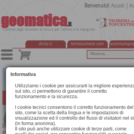
Benvenuto!
Accedi
|
Re
geomatica
.it
Il portale degli strumenti di misura per l'edilizia e la topografia
disto.it
termocamere.com
teorematopce
Informativa
Utilizziamo i cookie per assicurarti la migliore esperienz
sul sito, ci permettono di garantire il corretto
funzionamento e la sicurezza.
I cookie tecnici consentono il corretto funzionamento del
sito, come la scelta della lingua e le impostazioni di
visualizzazione ed il controllo dei flussi di visitatori nel s
(in forma anonima).
Il sito può anche utilizzare cookie di terze parti, come
ESPERIENZA E COMPETENZA NELLA GEOMATICA E NELLA TERMOGR